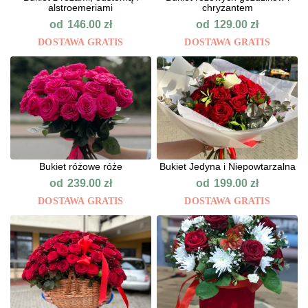
alstroemeriami
chryzantem
od
od
146.00
zł
129.00
zł
DOSTAWA GRATIS
DOSTAWA GRATIS
Bukiet różowe róże
Bukiet Jedyna i Niepowtarzalna
od
od
239.00
zł
199.00
zł
DOSTAWA GRATIS
DOSTAWA GRATIS