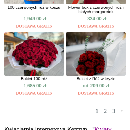
100 czerwonych róż w koszu
Flower box z czerwonych róż i
białych margaretek
1,949.00
zł
334.00
zł
DOSTAWA GRATIS
DOSTAWA GRATIS
Bukiet 100 róż
Bukiet z Róż w kryzie
od
1,685.00
zł
209.00
zł
DOSTAWA GRATIS
DOSTAWA GRATIS
1
2
3
»
Kwiaciarnia Internetowa Kętrzyn - "
Kwiaty-