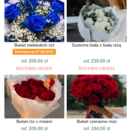
Bukiet niebieskich róż
Eustoma biała z białą różą
Dostawa na 07.08.2026
od
od
209.00
zł
239.00
zł
DOSTAWA GRATIS
DOSTAWA GRATIS
Bukiet róz z misiem
Bukiet czerwone róże
od
od
209.00
zł
184.00
zł