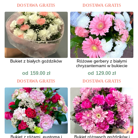
DOSTAWA GRATIS
DOSTAWA GRATIS
Bukiet z białych goździków
Różowe gerbery z białymi
chryzantemami w bukiecie
od
od
159.00
zł
129.00
zł
DOSTAWA GRATIS
DOSTAWA GRATIS
Bukiet z różami, eustomą i
Bukiet różowych goździków i