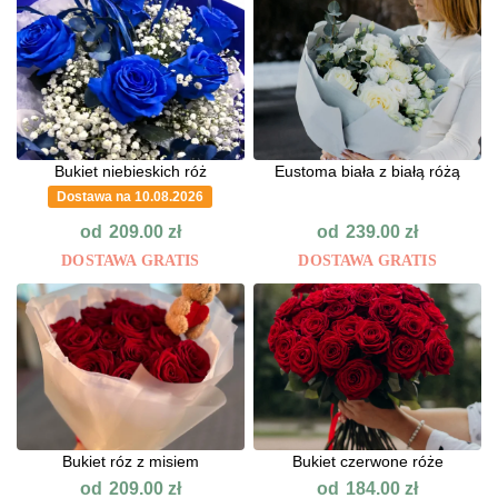
Bukiet niebieskich róż
Eustoma biała z białą różą
Dostawa na 10.08.2026
od
od
209.00
zł
239.00
zł
DOSTAWA GRATIS
DOSTAWA GRATIS
Bukiet róz z misiem
Bukiet czerwone róże
od
od
209.00
zł
184.00
zł