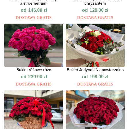
alstroemeriami
chryzantem
od
od
146.00
zł
129.00
zł
DOSTAWA GRATIS
DOSTAWA GRATIS
Bukiet różowe róże
Bukiet Jedyna i Niepowtarzalna
od
od
239.00
zł
199.00
zł
DOSTAWA GRATIS
DOSTAWA GRATIS