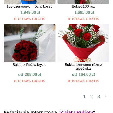
100 czerwonych róż w koszu
Bukiet 100 róż
1,949.00
zł
1,685.00
zł
DOSTAWA GRATIS
DOSTAWA GRATIS
Bukiet z Róż w kryzie
Bukiet czerwone róże z
gipsówką
od
od
209.00
zł
164.00
zł
DOSTAWA GRATIS
DOSTAWA GRATIS
1
2
3
»
Kwiaciarnia Internetowa "
Kwiaty-Bukiety
" -