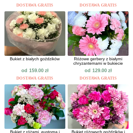
DOSTAWA GRATIS
DOSTAWA GRATIS
Bukiet z białych goździków
Różowe gerbery z białymi
chryzantemami w bukiecie
od
od
159.00
zł
129.00
zł
DOSTAWA GRATIS
DOSTAWA GRATIS
Bukiet z różami, eustomą i
Bukiet różowych goździków i