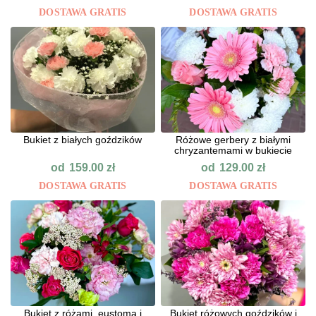
DOSTAWA GRATIS
DOSTAWA GRATIS
Bukiet z białych goździków
Różowe gerbery z białymi
chryzantemami w bukiecie
od
od
159.00
zł
129.00
zł
DOSTAWA GRATIS
DOSTAWA GRATIS
Bukiet z różami, eustomą i
Bukiet różowych goździków i