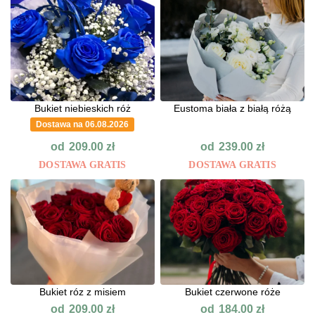
Bukiet niebieskich róż
Eustoma biała z białą różą
Dostawa na 06.08.2026
od
od
209.00
zł
239.00
zł
DOSTAWA GRATIS
DOSTAWA GRATIS
Bukiet róz z misiem
Bukiet czerwone róże
od
od
209.00
zł
184.00
zł