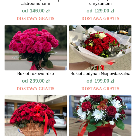
alstroemeriami
chryzantem
od
od
146.00
zł
129.00
zł
DOSTAWA GRATIS
DOSTAWA GRATIS
Bukiet różowe róże
Bukiet Jedyna i Niepowtarzalna
od
od
239.00
zł
199.00
zł
DOSTAWA GRATIS
DOSTAWA GRATIS