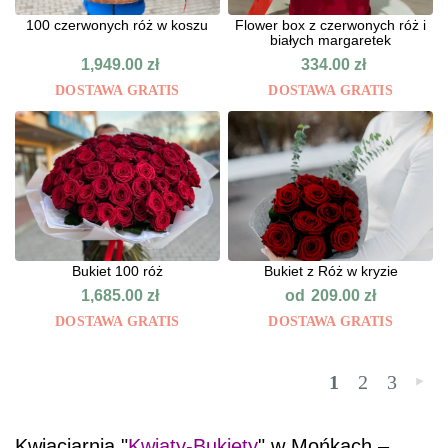
100 czerwonych róż w koszu
Flower box z czerwonych róż i
białych margaretek
1,949.00
zł
334.00
zł
DOSTAWA GRATIS
DOSTAWA GRATIS
Bukiet 100 róż
Bukiet z Róż w kryzie
od
1,685.00
zł
209.00
zł
DOSTAWA GRATIS
DOSTAWA GRATIS
1
2
3
»
Kwiaciarnia "
Kwiaty-Bukiety
" w Mońkach –