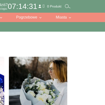
07:14:29
dziś?
0 Produkt
ciągu:
Pogrzebowe
Miasta