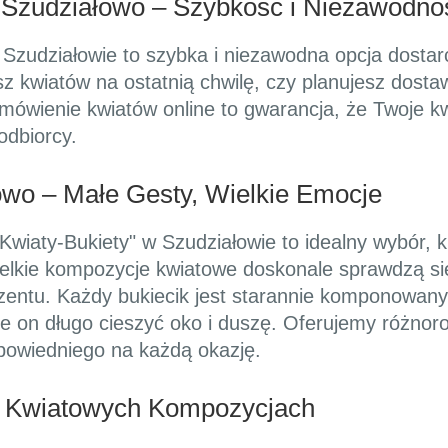
 Szudziałowo – Szybkość i Niezawodno
 Szudziałowie to szybka i niezawodna opcja dostar
esz kwiatów na ostatnią chwilę, czy planujesz dos
amówienie kwiatów online to gwarancja, że Twoje k
odbiorcy.
owo – Małe Gesty, Wielkie Emocje
Kwiaty-Bukiety" w Szudziałowie to idealny wybór, 
ielkie kompozycje kwiatowe doskonale sprawdzą si
zentu. Każdy bukiecik jest starannie komponowany 
 on długo cieszyć oko i duszę. Oferujemy różnor
powiedniego na każdą okazję.
w Kwiatowych Kompozycjach