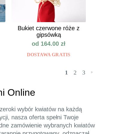
Bukiet czerwone róże z
gipsówką
od
164.00
zł
DOSTAWA GRATIS
1
2
3
»
mi Online
 szeroki wybór kwiatów na każdą
cji, nasza oferta spełni Twoje
godne zamówienie wybranych kwiatów
starannie przygotowany, odznaczał