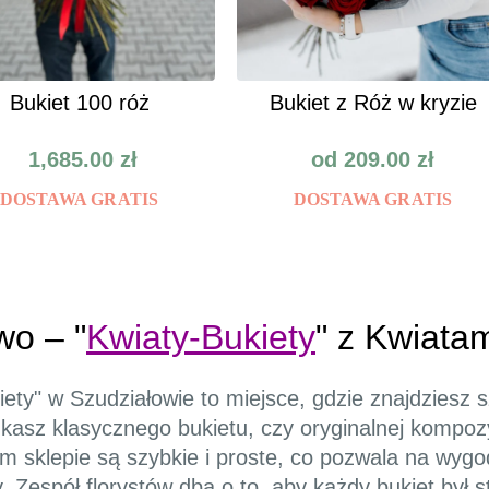
Bukiet 100 róż
Bukiet z Róż w kryzie
1,685.00
zł
od
209.00
zł
DOSTAWA GRATIS
DOSTAWA GRATIS
wo – "
Kwiaty-Bukiety
" z Kwiata
iety" w Szudziałowie to miejsce, gdzie znajdziesz
ukasz klasycznego bukietu, czy oryginalnej kompozy
ym sklepie są szybkie i proste, co pozwala na wy
 Zespół florystów dba o to, aby każdy bukiet był 