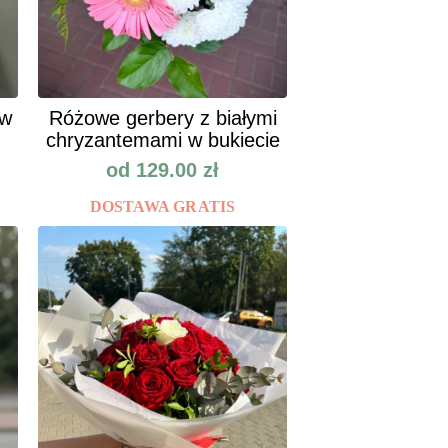
ów
Różowe gerbery z białymi
chryzantemami w bukiecie
od
129.00
zł
DOSTAWA GRATIS