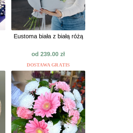
Eustoma biała z białą różą
od
239.00
zł
DOSTAWA GRATIS