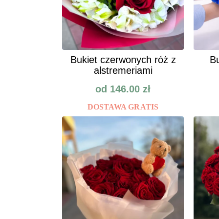
Bukiet czerwonych róż z
Bu
alstremeriami
od
146.00
zł
DOSTAWA GRATIS