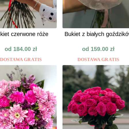
kiet czerwone róże
Bukiet z białych goździk
od
184.00
zł
od
159.00
zł
DOSTAWA GRATIS
DOSTAWA GRATIS