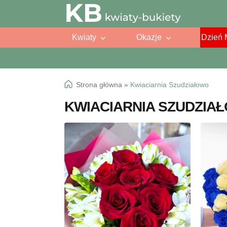
Przejdź
Przejdź
do
do
Kwiaty
Okazje
Dzień 
nawigacji
treści
Strona główna
»
Kwiaciarnia Szudziałowo
KWIACIARNIA SZUDZIA