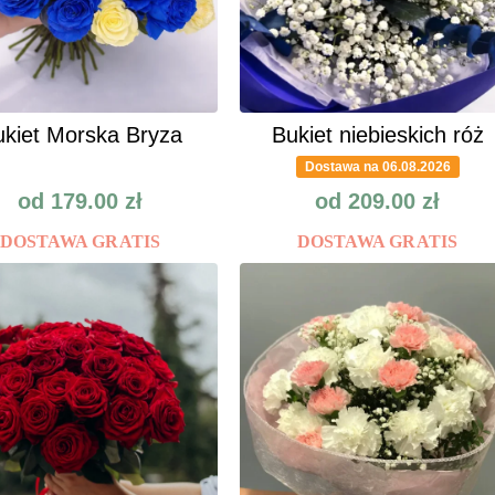
kiet Morska Bryza
Bukiet niebieskich róż
Dostawa na 06.08.2026
od
179.00
zł
od
209.00
zł
DOSTAWA GRATIS
DOSTAWA GRATIS