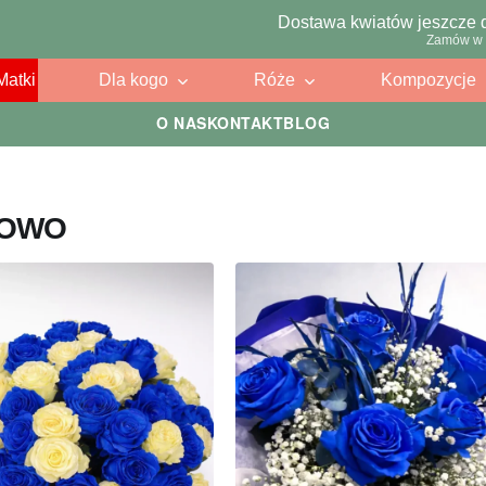
Dostawa kwiatów jeszcze 
Zamów w 
Matki
Dla kogo
Róże
Kompozycje
O NAS
KONTAKT
BLOG
ŁOWO