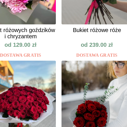
t różowych goździków
Bukiet różowe róże
i chryzantem
od
129.00
zł
od
239.00
zł
DOSTAWA GRATIS
DOSTAWA GRATIS