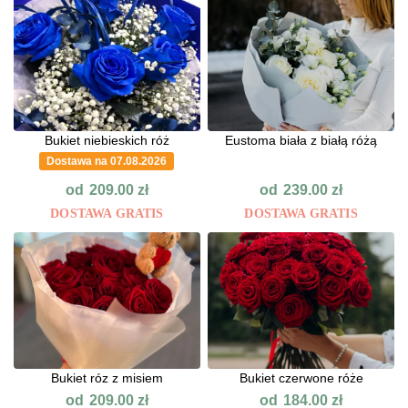
Bukiet niebieskich róż
Eustoma biała z białą różą
Dostawa na 07.08.2026
od
od
209.00
zł
239.00
zł
DOSTAWA GRATIS
DOSTAWA GRATIS
Bukiet róz z misiem
Bukiet czerwone róże
od
od
209.00
zł
184.00
zł