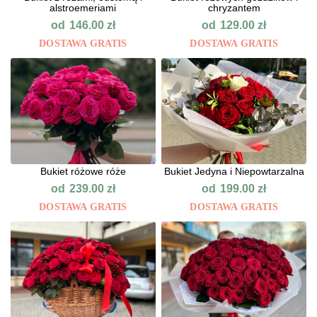
alstroemeriami
chryzantem
od
od
146.00
zł
129.00
zł
DOSTAWA GRATIS
DOSTAWA GRATIS
Bukiet różowe róże
Bukiet Jedyna i Niepowtarzalna
od
od
239.00
zł
199.00
zł
DOSTAWA GRATIS
DOSTAWA GRATIS