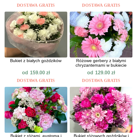
DOSTAWA GRATIS
DOSTAWA GRATIS
Bukiet z białych goździków
Różowe gerbery z białymi
chryzantemami w bukiecie
od
od
159.00
zł
129.00
zł
DOSTAWA GRATIS
DOSTAWA GRATIS
Bukiet z różami, eustomą i
Bukiet różowych goździków i