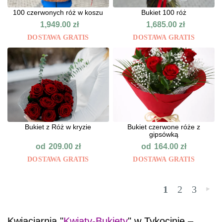
100 czerwonych róż w koszu
Bukiet 100 róż
1,949.00
zł
1,685.00
zł
DOSTAWA GRATIS
DOSTAWA GRATIS
Bukiet z Róż w kryzie
Bukiet czerwone róże z
gipsówką
od
od
209.00
zł
164.00
zł
DOSTAWA GRATIS
DOSTAWA GRATIS
1
2
3
»
Kwiaciarnia "
Kwiaty-Bukiety
" w Tykocinie –