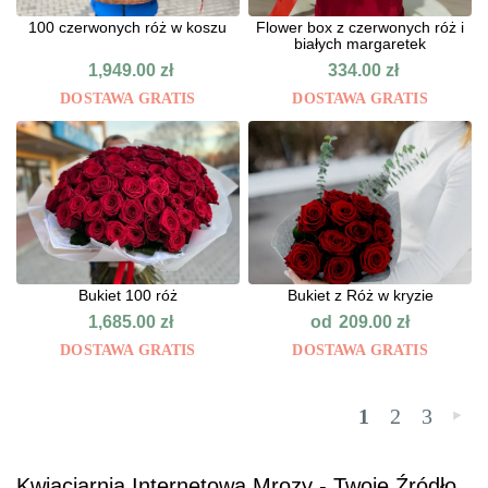
100 czerwonych róż w koszu
Flower box z czerwonych róż i
białych margaretek
1,949.00
zł
334.00
zł
DOSTAWA GRATIS
DOSTAWA GRATIS
Bukiet 100 róż
Bukiet z Róż w kryzie
od
1,685.00
zł
209.00
zł
DOSTAWA GRATIS
DOSTAWA GRATIS
1
2
3
»
Kwiaciarnia Internetowa Mrozy - Twoje Źródło