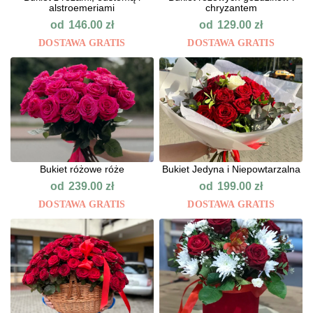
alstroemeriami
chryzantem
od
od
146.00
zł
129.00
zł
DOSTAWA GRATIS
DOSTAWA GRATIS
Bukiet różowe róże
Bukiet Jedyna i Niepowtarzalna
od
od
239.00
zł
199.00
zł
DOSTAWA GRATIS
DOSTAWA GRATIS