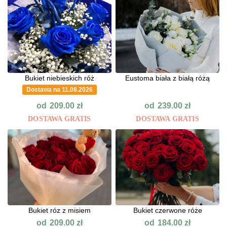
Bukiet niebieskich róż
Eustoma biała z białą różą
Dostawa na 11.08.2026
od
od
209.00
zł
239.00
zł
DOSTAWA GRATIS
DOSTAWA GRATIS
Bukiet róz z misiem
Bukiet czerwone róże
od
od
209.00
zł
184.00
zł