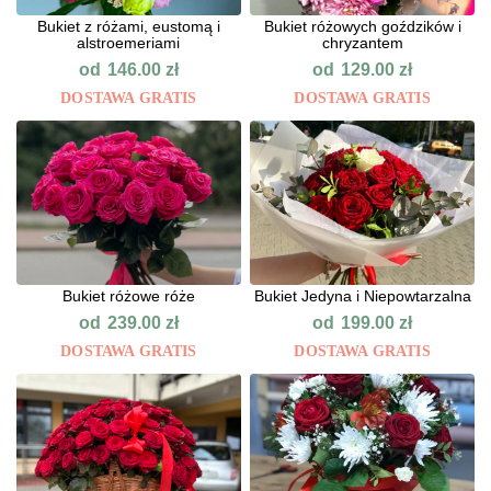
Bukiet z różami, eustomą i
Bukiet różowych goździków i
alstroemeriami
chryzantem
od
od
146.00
zł
129.00
zł
DOSTAWA GRATIS
DOSTAWA GRATIS
Bukiet różowe róże
Bukiet Jedyna i Niepowtarzalna
od
od
239.00
zł
199.00
zł
DOSTAWA GRATIS
DOSTAWA GRATIS