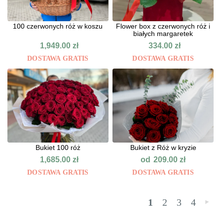
100 czerwonych róż w koszu
Flower box z czerwonych róż i
białych margaretek
1,949.00
zł
334.00
zł
DOSTAWA GRATIS
DOSTAWA GRATIS
Bukiet 100 róż
Bukiet z Róż w kryzie
od
1,685.00
zł
209.00
zł
DOSTAWA GRATIS
DOSTAWA GRATIS
1
2
3
4
»