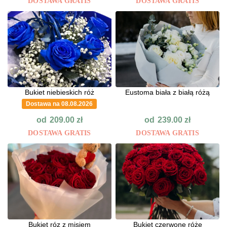
DOSTAWA GRATIS
DOSTAWA GRATIS
Bukiet niebieskich róż
Eustoma biała z białą różą
Dostawa na 08.08.2026
od
od
209.00
zł
239.00
zł
DOSTAWA GRATIS
DOSTAWA GRATIS
Bukiet róz z misiem
Bukiet czerwone róże