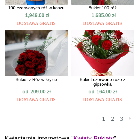
100 czerwonych róż w koszu
Bukiet 100 róż
1,949.00
zł
1,685.00
zł
DOSTAWA GRATIS
DOSTAWA GRATIS
Bukiet z Róż w kryzie
Bukiet czerwone róże z
gipsówką
od
od
209.00
zł
164.00
zł
DOSTAWA GRATIS
DOSTAWA GRATIS
1
2
3
»
Kwiaciarnia internetowa "
Kwiaty-Bukiety
" –