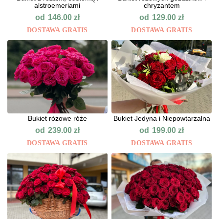
alstroemeriami
chryzantem
od
od
146.00
zł
129.00
zł
DOSTAWA GRATIS
DOSTAWA GRATIS
Bukiet różowe róże
Bukiet Jedyna i Niepowtarzalna
od
od
239.00
zł
199.00
zł
DOSTAWA GRATIS
DOSTAWA GRATIS