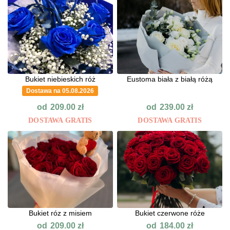
Bukiet niebieskich róż
Eustoma biała z białą różą
Dostawa na 05.08.2026
od
od
209.00
zł
239.00
zł
DOSTAWA GRATIS
DOSTAWA GRATIS
Bukiet róz z misiem
Bukiet czerwone róże
od
od
209.00
zł
184.00
zł