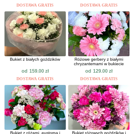
DOSTAWA GRATIS
DOSTAWA GRATIS
Bukiet z białych goździków
Różowe gerbery z białymi
chryzantemami w bukiecie
od
od
159.00
zł
129.00
zł
DOSTAWA GRATIS
DOSTAWA GRATIS
Bukiet z różami, eustomą i
Bukiet różowych goździków i