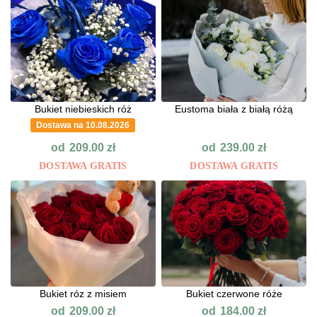
Bukiet niebieskich róż
Eustoma biała z białą różą
Dostawa na 10.08.2026
od
od
209.00
zł
239.00
zł
DOSTAWA GRATIS
DOSTAWA GRATIS
Bukiet róz z misiem
Bukiet czerwone róże
od
od
209.00
zł
184.00
zł