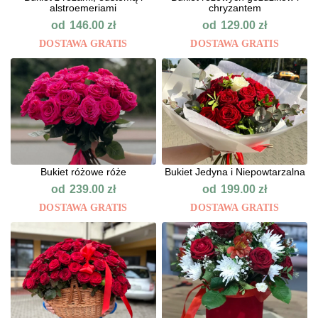
alstroemeriami
chryzantem
od
od
146.00
zł
129.00
zł
DOSTAWA GRATIS
DOSTAWA GRATIS
Bukiet różowe róże
Bukiet Jedyna i Niepowtarzalna
od
od
239.00
zł
199.00
zł
DOSTAWA GRATIS
DOSTAWA GRATIS