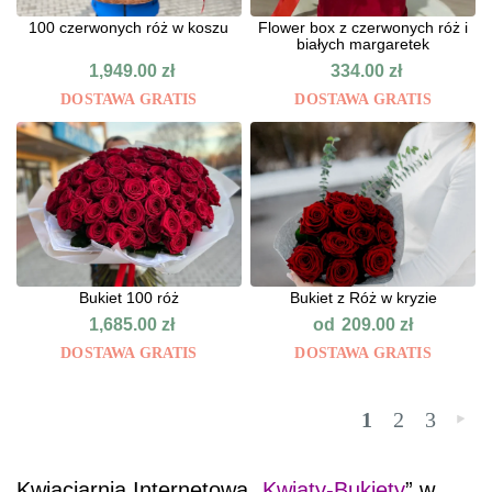
100 czerwonych róż w koszu
Flower box z czerwonych róż i
białych margaretek
1,949.00
zł
334.00
zł
DOSTAWA GRATIS
DOSTAWA GRATIS
Bukiet 100 róż
Bukiet z Róż w kryzie
od
1,685.00
zł
209.00
zł
DOSTAWA GRATIS
DOSTAWA GRATIS
1
2
3
»
Kwiaciarnia Internetowa „
Kwiaty-Bukiety
” w