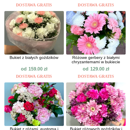
DOSTAWA GRATIS
DOSTAWA GRATIS
Bukiet z białych goździków
Różowe gerbery z białymi
chryzantemami w bukiecie
od
od
159.00
zł
129.00
zł
DOSTAWA GRATIS
DOSTAWA GRATIS
Bukiet z różami, eustomą i
Bukiet różowych goździków i