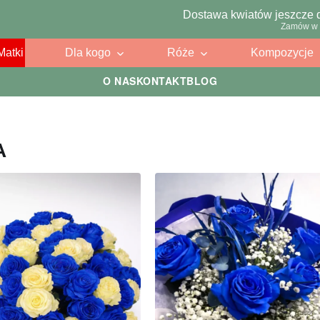
Dostawa kwiatów jeszcze 
Zamów w 
Matki
Dla kogo
Róże
Kompozycje
O NAS
KONTAKT
BLOG
A