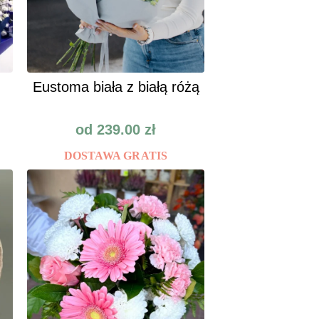
Eustoma biała z białą różą
od
239.00
zł
DOSTAWA GRATIS