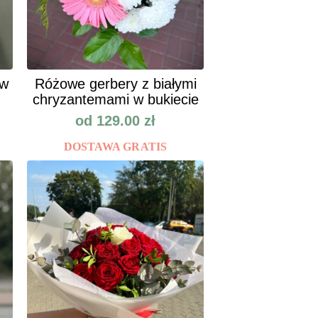
ów
Różowe gerbery z białymi
chryzantemami w bukiecie
od
129.00
zł
DOSTAWA GRATIS