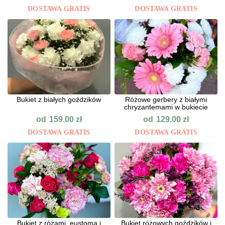
DOSTAWA GRATIS
DOSTAWA GRATIS
Bukiet z białych goździków
Różowe gerbery z białymi
chryzantemami w bukiecie
od
od
159.00
zł
129.00
zł
DOSTAWA GRATIS
DOSTAWA GRATIS
Bukiet z różami, eustomą i
Bukiet różowych goździków i