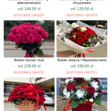
alstroemeriami
chryzantem
od
od
146.00
zł
129.00
zł
DOSTAWA GRATIS
DOSTAWA GRATIS
Bukiet różowe róże
Bukiet Jedyna i Niepowtarzalna
od
od
239.00
zł
199.00
zł
DOSTAWA GRATIS
DOSTAWA GRATIS