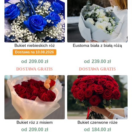
Bukiet niebieskich róż
Eustoma biała z białą różą
Dostawa na 10.08.2026
od
od
209.00
zł
239.00
zł
DOSTAWA GRATIS
DOSTAWA GRATIS
Bukiet róz z misiem
Bukiet czerwone róże
od
od
209.00
zł
184.00
zł