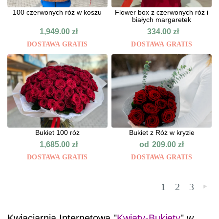
100 czerwonych róż w koszu
Flower box z czerwonych róż i
białych margaretek
1,949.00
zł
334.00
zł
DOSTAWA GRATIS
DOSTAWA GRATIS
Bukiet 100 róż
Bukiet z Róż w kryzie
od
1,685.00
zł
209.00
zł
DOSTAWA GRATIS
DOSTAWA GRATIS
1
2
3
»
Kwiaciarnia Internetowa "
Kwiaty-Bukiety
" w