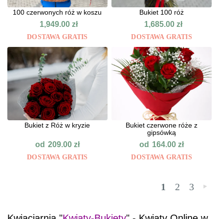
100 czerwonych róż w koszu
Bukiet 100 róż
1,949.00
zł
1,685.00
zł
DOSTAWA GRATIS
DOSTAWA GRATIS
Bukiet z Róż w kryzie
Bukiet czerwone róże z
gipsówką
od
od
209.00
zł
164.00
zł
DOSTAWA GRATIS
DOSTAWA GRATIS
1
2
3
»
Kwiaciarnia "
Kwiaty-Bukiety
" - Kwiaty Online w