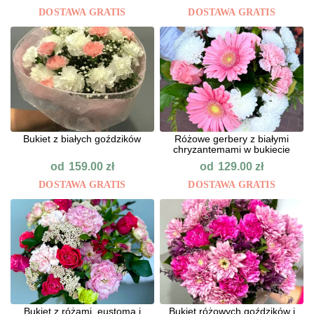
DOSTAWA GRATIS
DOSTAWA GRATIS
Bukiet z białych goździków
Różowe gerbery z białymi
chryzantemami w bukiecie
od
od
159.00
zł
129.00
zł
DOSTAWA GRATIS
DOSTAWA GRATIS
Bukiet z różami, eustomą i
Bukiet różowych goździków i