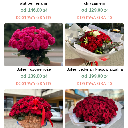
alstroemeriami
chryzantem
od
od
146.00
zł
129.00
zł
DOSTAWA GRATIS
DOSTAWA GRATIS
Bukiet różowe róże
Bukiet Jedyna i Niepowtarzalna
od
od
239.00
zł
199.00
zł
DOSTAWA GRATIS
DOSTAWA GRATIS