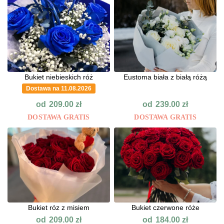
Bukiet niebieskich róż
Eustoma biała z białą różą
Dostawa na 11.08.2026
od
od
209.00
zł
239.00
zł
DOSTAWA GRATIS
DOSTAWA GRATIS
Bukiet róz z misiem
Bukiet czerwone róże
od
od
209.00
zł
184.00
zł