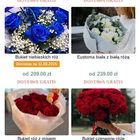
DOSTAWA GRATIS
DOSTAWA GRATIS
Bukiet niebieskich róż
Eustoma biała z białą różą
Dostawa na 11.08.2026
od
od
209.00
zł
239.00
zł
DOSTAWA GRATIS
DOSTAWA GRATIS
Bukiet róz z misiem
Bukiet czerwone róże