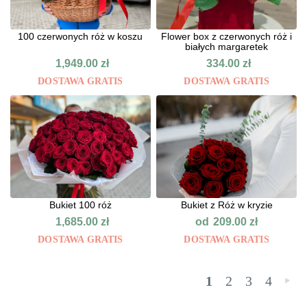
100 czerwonych róż w koszu
Flower box z czerwonych róż i
białych margaretek
1,949.00
zł
334.00
zł
DOSTAWA GRATIS
DOSTAWA GRATIS
Bukiet 100 róż
Bukiet z Róż w kryzie
od
1,685.00
zł
209.00
zł
DOSTAWA GRATIS
DOSTAWA GRATIS
1
2
3
4
»