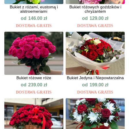
Bukiet z różami, eustomą i
Bukiet różowych goździków i
alstroemeriami
chryzantem
od
od
146.00
zł
129.00
zł
DOSTAWA GRATIS
DOSTAWA GRATIS
Bukiet różowe róże
Bukiet Jedyna i Niepowtarzalna
od
od
239.00
zł
199.00
zł
DOSTAWA GRATIS
DOSTAWA GRATIS