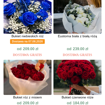
Bukiet niebieskich róż
Eustoma biała z białą różą
Dostawa na 07.08.2026
od
od
209.00
zł
239.00
zł
DOSTAWA GRATIS
DOSTAWA GRATIS
Bukiet róz z misiem
Bukiet czerwone róże
od
od
209.00
zł
184.00
zł