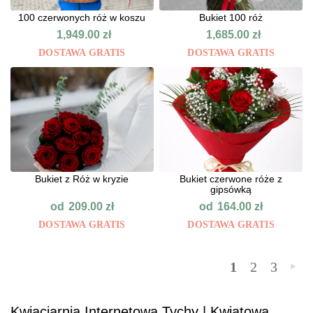
100 czerwonych róż w koszu
Bukiet 100 róż
1,949.00
zł
1,685.00
zł
DOSTAWA GRATIS
DOSTAWA GRATIS
Bukiet z Róż w kryzie
Bukiet czerwone róże z
gipsówką
od
od
209.00
zł
164.00
zł
DOSTAWA GRATIS
DOSTAWA GRATIS
1
2
3
»
Kwiaciarnia Internetowa Tychy | Kwiatowa