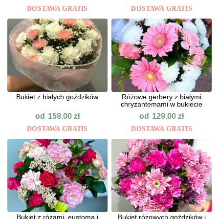
DOSTAWA GRATIS
DOSTAWA GRATIS
Bukiet z białych goździków
Różowe gerbery z białymi
chryzantemami w bukiecie
od
od
159.00
zł
129.00
zł
DOSTAWA GRATIS
DOSTAWA GRATIS
Bukiet z różami, eustomą i
Bukiet różowych goździków i