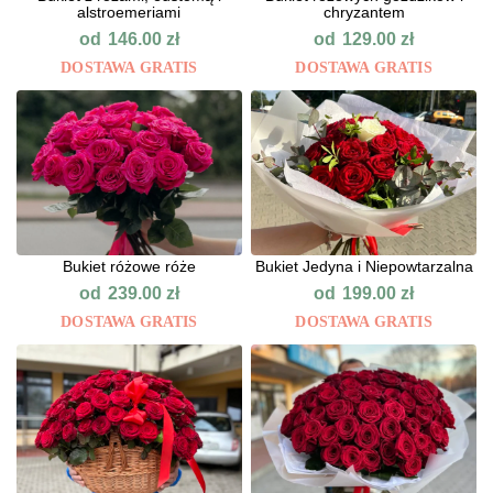
alstroemeriami
chryzantem
od
od
146.00
zł
129.00
zł
DOSTAWA GRATIS
DOSTAWA GRATIS
Bukiet różowe róże
Bukiet Jedyna i Niepowtarzalna
od
od
239.00
zł
199.00
zł
DOSTAWA GRATIS
DOSTAWA GRATIS