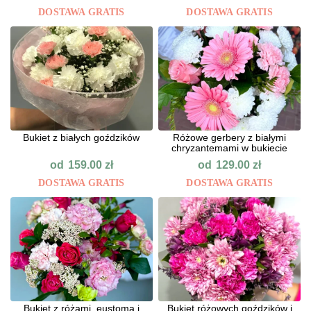
DOSTAWA GRATIS
DOSTAWA GRATIS
Bukiet z białych goździków
Różowe gerbery z białymi
chryzantemami w bukiecie
od
od
159.00
zł
129.00
zł
DOSTAWA GRATIS
DOSTAWA GRATIS
Bukiet z różami, eustomą i
Bukiet różowych goździków i