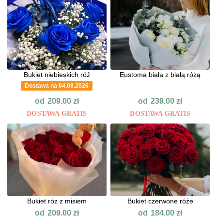
Bukiet niebieskich róż
Eustoma biała z białą różą
Dostawa na 04.08.2026
od
od
209.00
zł
239.00
zł
DOSTAWA GRATIS
DOSTAWA GRATIS
Bukiet róz z misiem
Bukiet czerwone róże
od
od
209.00
zł
184.00
zł