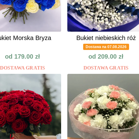
kiet Morska Bryza
Bukiet niebieskich róż
Dostawa na 07.08.2026
od
179.00
zł
od
209.00
zł
DOSTAWA GRATIS
DOSTAWA GRATIS