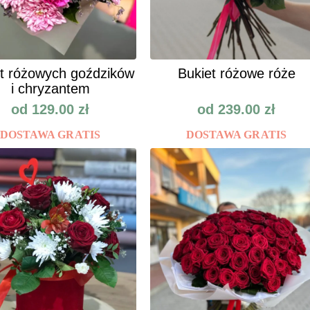
t różowych goździków
Bukiet różowe róże
i chryzantem
od
129.00
zł
od
239.00
zł
DOSTAWA GRATIS
DOSTAWA GRATIS