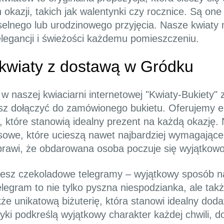
kazji, takich jak walentynki czy rocznice. Są one
selnego lub urodzinowego przyjęcia. Nasze kwiaty
elegancji i świeżości każdemu pomieszczeniu.
 kwiaty z dostawą w Gródku
 naszej kwiaciarni internetowej "Kwiaty-Bukiety" 
z dołączyć do zamówionego bukietu. Oferujemy e
 które stanowią idealny prezent na każdą okazję. 
owe, które ucieszą nawet najbardziej wymagające 
prawi, że obdarowana osoba poczuje się wyjątkowo
iesz czekoladowe telegramy – wyjątkowy sposób na 
legram to nie tylko pyszna niespodzianka, ale tak
kże unikatową biżuterię, która stanowi idealny do
lczyki podkreślą wyjątkowy charakter każdej chwili, 