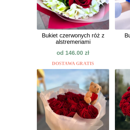
Bukiet czerwonych róż z
Bu
alstremeriami
od
146.00
zł
DOSTAWA GRATIS