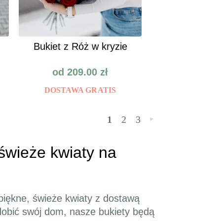
Bukiet z Róż w kryzie
od
209.00
zł
DOSTAWA GRATIS
1
2
3
»
świeże kwiaty na
piękne, świeże kwiaty z dostawą
dobić swój dom, nasze bukiety będą