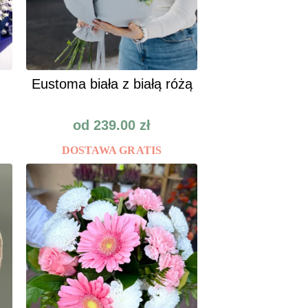
Eustoma biała z białą różą
od
239.00
zł
DOSTAWA GRATIS