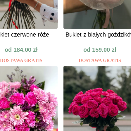
kiet czerwone róże
Bukiet z białych goździk
od
184.00
zł
od
159.00
zł
DOSTAWA GRATIS
DOSTAWA GRATIS