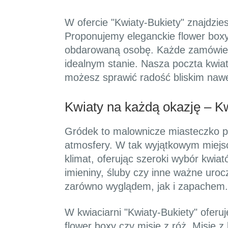
W ofercie "Kwiaty-Bukiety" znajdzi
Proponujemy eleganckie flower boxy
obdarowaną osobę. Każde zamówienie 
idealnym stanie. Nasza poczta kwiat
możesz sprawić radość bliskim nawe
Kwiaty na każdą okazję – K
Gródek to malownicze miasteczko po
atmosfery. W tak wyjątkowym miejscu
klimat, oferując szeroki wybór kwi
imieniny, śluby czy inne ważne uro
zarówno wyglądem, jak i zapachem.
W kwiaciarni "Kwiaty-Bukiety" oferu
flower boxy czy misie z róż. Misie z