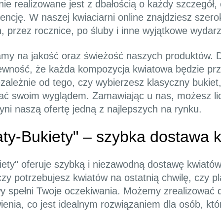
 realizowane jest z dbałością o każdy szczegół, 
encję. W naszej kwiaciarni online znajdziesz szerok
, przez rocznice, po śluby i inne wyjątkowe wydarz
iamy na jakość oraz świeżość naszych produktów. D
pewność, że każda kompozycja kwiatowa będzie pr
iezależnie od tego, czy wybierzesz klasyczny bukiet
ć swoim wyglądem. Zamawiając u nas, możesz lic
yni naszą ofertę jedną z najlepszych na rynku.
aty-Bukiety" – szybka dostawa 
ety" oferuje szybką i niezawodną dostawę kwiatów
czy potrzebujesz kwiatów na ostatnią chwilę, czy 
awy spełni Twoje oczekiwania. Możemy zrealizować
nia, co jest idealnym rozwiązaniem dla osób, któ