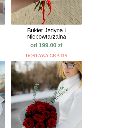
Bukiet Jedyna i
Niepowtarzalna
od
199.00
zł
DOSTAWA GRATIS