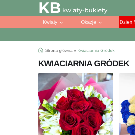
Przejdź
Przejdź
do
do
Kwiaty
Okazje
Dzień 
nawigacji
treści
Strona główna
»
Kwiaciarnia Gródek
KWIACIARNIA GRÓDEK