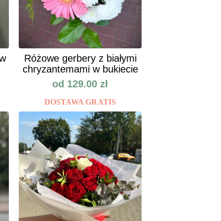
ów
Różowe gerbery z białymi
chryzantemami w bukiecie
od
129.00
zł
DOSTAWA GRATIS