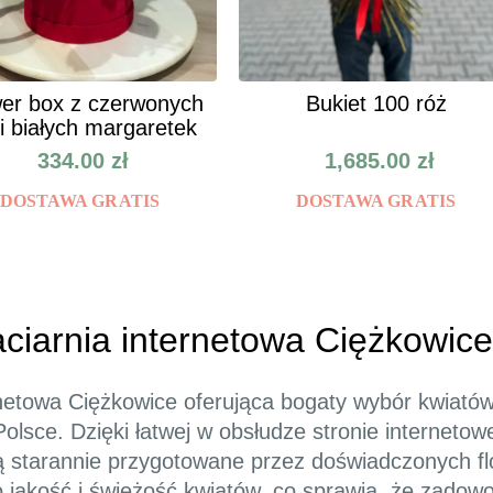
er box z czerwonych
Bukiet 100 róż
 i białych margaretek
334.00
zł
1,685.00
zł
DOSTAWA GRATIS
DOSTAWA GRATIS
aciarnia internetowa Ciężkowice
ernetowa Ciężkowice oferująca bogaty wybór kwiató
olsce. Dzięki łatwej w obsłudze stronie interneto
 starannie przygotowane przez doświadczonych fl
 jakość i świeżość kwiatów, co sprawia, że zadowole