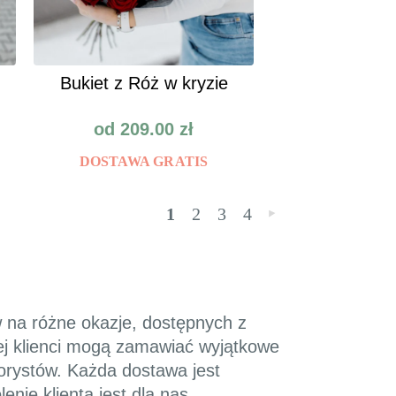
Bukiet z Róż w kryzie
od
209.00
zł
DOSTAWA GRATIS
1
2
3
4
»
w na różne okazje, dostępnych z
wej klienci mogą zamawiać wyjątkowe
orystów. Każda dostawa jest
nie klienta jest dla nas