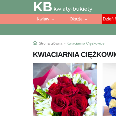
Przejdź
Przejdź
do
do
Kwiaty
Okazje
Dzień 
nawigacji
treści
Strona główna
»
Kwiaciarnia Ciężkowice
KWIACIARNIA CIĘŻKOW