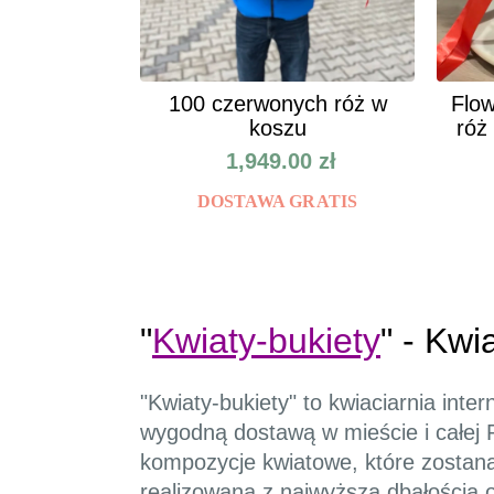
100 czerwonych róż w
Flow
koszu
róż
1,949.00
zł
DOSTAWA GRATIS
"
Kwiaty-bukiety
" - Kwi
"Kwiaty-bukiety" to kwiaciarnia int
wygodną dostawą w mieście i całej P
kompozycje kwiatowe, które zostaną
realizowana z najwyższą dbałością o