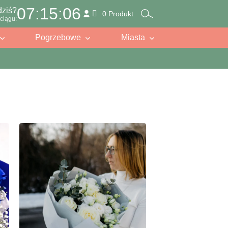
07:15:05
dziś?
0 Produkt
ciągu:
Pogrzebowe
Miasta