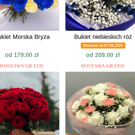
kiet Morska Bryza
Bukiet niebieskich róż
Dostawa na 07.08.2026
od
179.00
zł
od
209.00
zł
DOSTAWA GRATIS
DOSTAWA GRATIS