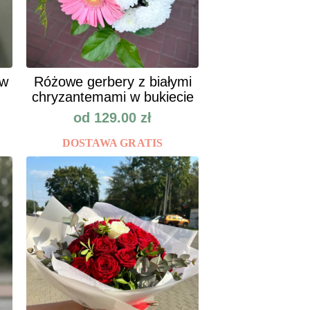
ów
Różowe gerbery z białymi
chryzantemami w bukiecie
od
129.00
zł
DOSTAWA GRATIS