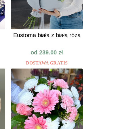
Eustoma biała z białą różą
od
239.00
zł
DOSTAWA GRATIS