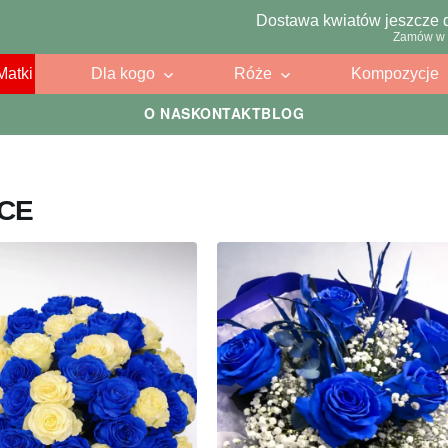
Dostawa kwiatów jeszcze 
Zamów w 
Matki
Dla kogo
Róże
Kompozycje
O NAS
KONTAKT
BLOG
ICE