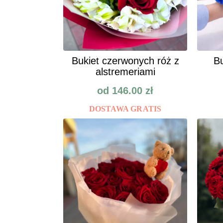
Bukiet czerwonych róż z
Bu
alstremeriami
od
146.00
zł
DOSTAWA GRATIS