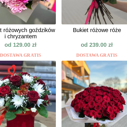
t różowych goździków
Bukiet różowe róże
i chryzantem
od
129.00
zł
od
239.00
zł
DOSTAWA GRATIS
DOSTAWA GRATIS