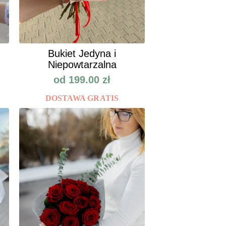
Bukiet Jedyna i
Niepowtarzalna
od
199.00
zł
DOSTAWA GRATIS