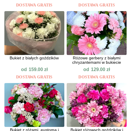
DOSTAWA GRATIS
DOSTAWA GRATIS
Bukiet z białych goździków
Różowe gerbery z białymi
chryzantemami w bukiecie
od
od
159.00
zł
129.00
zł
DOSTAWA GRATIS
DOSTAWA GRATIS
Bukiet z różami, eustomą i
Bukiet różowych goździków i