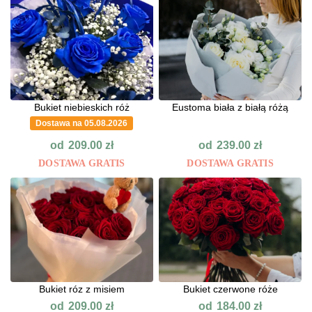
Bukiet niebieskich róż
Eustoma biała z białą różą
Dostawa na 05.08.2026
od
od
209.00
zł
239.00
zł
DOSTAWA GRATIS
DOSTAWA GRATIS
Bukiet róz z misiem
Bukiet czerwone róże
od
od
209.00
zł
184.00
zł