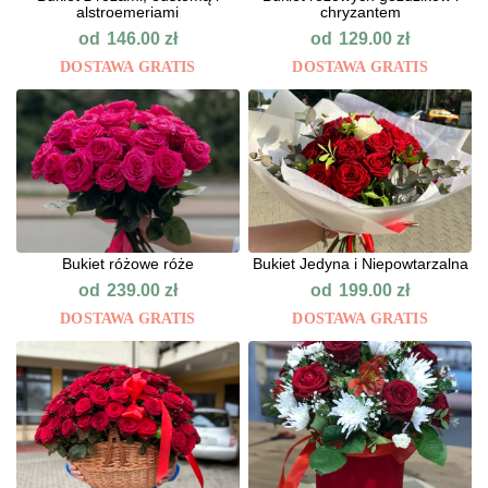
alstroemeriami
chryzantem
od
od
146.00
zł
129.00
zł
DOSTAWA GRATIS
DOSTAWA GRATIS
Bukiet różowe róże
Bukiet Jedyna i Niepowtarzalna
od
od
239.00
zł
199.00
zł
DOSTAWA GRATIS
DOSTAWA GRATIS