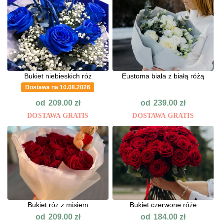
Bukiet niebieskich róż
Eustoma biała z białą różą
Dostawa na 10.08.2026
od
od
209.00
zł
239.00
zł
DOSTAWA GRATIS
DOSTAWA GRATIS
Bukiet róz z misiem
Bukiet czerwone róże
od
od
209.00
zł
184.00
zł