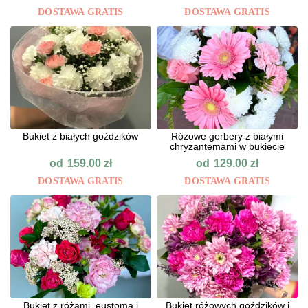
DOSTAWA GRATIS
DOSTAWA GRATIS
Bukiet z białych goździków
Różowe gerbery z białymi
chryzantemami w bukiecie
od
od
159.00
zł
129.00
zł
DOSTAWA GRATIS
DOSTAWA GRATIS
Bukiet z różami, eustomą i
Bukiet różowych goździków i