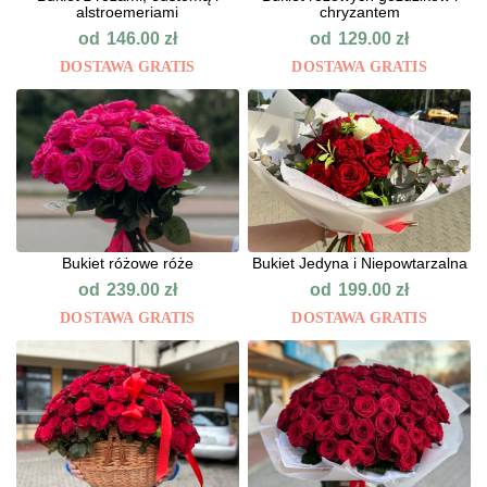
alstroemeriami
chryzantem
od
od
146.00
zł
129.00
zł
DOSTAWA GRATIS
DOSTAWA GRATIS
Bukiet różowe róże
Bukiet Jedyna i Niepowtarzalna
od
od
239.00
zł
199.00
zł
DOSTAWA GRATIS
DOSTAWA GRATIS