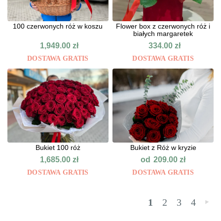
100 czerwonych róż w koszu
Flower box z czerwonych róż i
białych margaretek
1,949.00
zł
334.00
zł
DOSTAWA GRATIS
DOSTAWA GRATIS
Bukiet 100 róż
Bukiet z Róż w kryzie
od
1,685.00
zł
209.00
zł
DOSTAWA GRATIS
DOSTAWA GRATIS
1
2
3
4
»