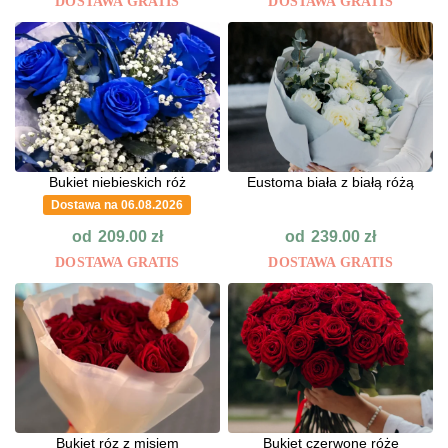
DOSTAWA GRATIS
DOSTAWA GRATIS
Bukiet niebieskich róż
Eustoma biała z białą różą
Dostawa na 06.08.2026
od
od
209.00
zł
239.00
zł
DOSTAWA GRATIS
DOSTAWA GRATIS
Bukiet róz z misiem
Bukiet czerwone róże