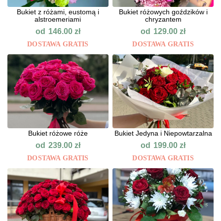
Bukiet z różami, eustomą i
Bukiet różowych goździków i
alstroemeriami
chryzantem
od
od
146.00
zł
129.00
zł
DOSTAWA GRATIS
DOSTAWA GRATIS
Bukiet różowe róże
Bukiet Jedyna i Niepowtarzalna
od
od
239.00
zł
199.00
zł
DOSTAWA GRATIS
DOSTAWA GRATIS