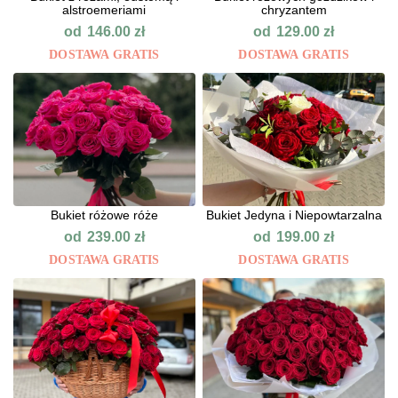
alstroemeriami
chryzantem
od
od
146.00
zł
129.00
zł
DOSTAWA GRATIS
DOSTAWA GRATIS
Bukiet różowe róże
Bukiet Jedyna i Niepowtarzalna
od
od
239.00
zł
199.00
zł
DOSTAWA GRATIS
DOSTAWA GRATIS