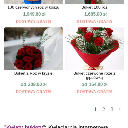
100 czerwonych róż w koszu
Bukiet 100 róż
1,949.00
zł
1,685.00
zł
DOSTAWA GRATIS
DOSTAWA GRATIS
Bukiet z Róż w kryzie
Bukiet czerwone róże z
gipsówką
od
od
209.00
zł
164.00
zł
DOSTAWA GRATIS
DOSTAWA GRATIS
1
2
3
»
"
Kwiaty-bukiety
": Kwiaciarnia internetowa