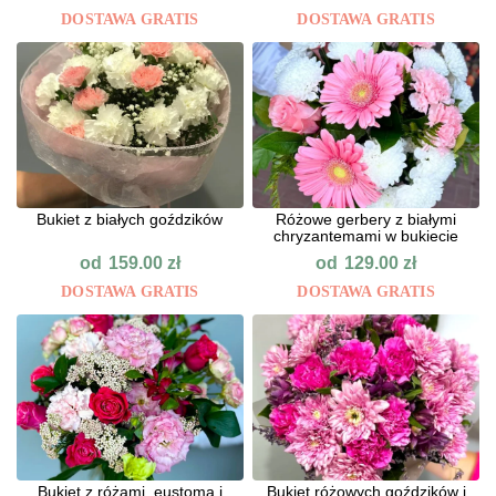
DOSTAWA GRATIS
DOSTAWA GRATIS
Bukiet z białych goździków
Różowe gerbery z białymi
chryzantemami w bukiecie
od
od
159.00
zł
129.00
zł
DOSTAWA GRATIS
DOSTAWA GRATIS
Bukiet z różami, eustomą i
Bukiet różowych goździków i