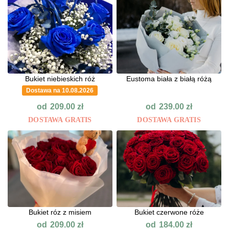
Bukiet niebieskich róż
Eustoma biała z białą różą
Dostawa na 10.08.2026
od
od
209.00
zł
239.00
zł
DOSTAWA GRATIS
DOSTAWA GRATIS
Bukiet róz z misiem
Bukiet czerwone róże
od
od
209.00
zł
184.00
zł