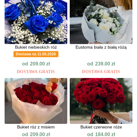
Bukiet niebieskich róż
Eustoma biała z białą różą
Dostawa na 11.08.2026
od
od
209.00
zł
239.00
zł
DOSTAWA GRATIS
DOSTAWA GRATIS
Bukiet róz z misiem
Bukiet czerwone róże
od
od
209.00
zł
184.00
zł