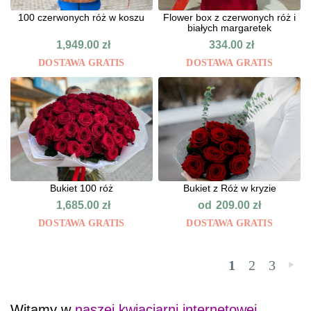
100 czerwonych róż w koszu
Flower box z czerwonych róż i
białych margaretek
1,949.00
zł
334.00
zł
DOSTAWA GRATIS
DOSTAWA GRATIS
Bukiet 100 róż
Bukiet z Róż w kryzie
od
1,685.00
zł
209.00
zł
DOSTAWA GRATIS
DOSTAWA GRATIS
1
2
3
»
Witamy w
naszej kwiaciarni internetowej