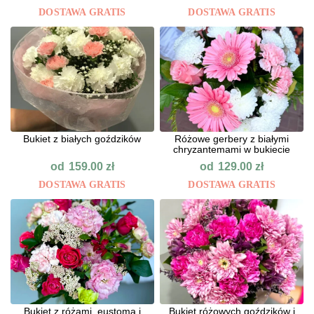
DOSTAWA GRATIS
DOSTAWA GRATIS
Bukiet z białych goździków
Różowe gerbery z białymi
chryzantemami w bukiecie
od
od
159.00
zł
129.00
zł
DOSTAWA GRATIS
DOSTAWA GRATIS
Bukiet z różami, eustomą i
Bukiet różowych goździków i