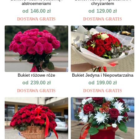
alstroemeriami
chryzantem
od
od
146.00
zł
129.00
zł
DOSTAWA GRATIS
DOSTAWA GRATIS
Bukiet różowe róże
Bukiet Jedyna i Niepowtarzalna
od
od
239.00
zł
199.00
zł
DOSTAWA GRATIS
DOSTAWA GRATIS