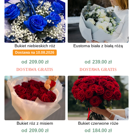
Bukiet niebieskich róż
Eustoma biała z białą różą
Dostawa na 10.08.2026
od
od
209.00
zł
239.00
zł
DOSTAWA GRATIS
DOSTAWA GRATIS
Bukiet róz z misiem
Bukiet czerwone róże
od
od
209.00
zł
184.00
zł