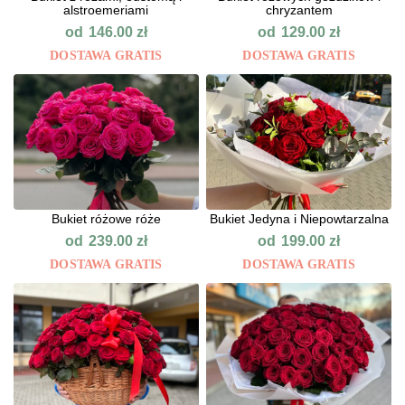
alstroemeriami
chryzantem
od
od
146.00
zł
129.00
zł
DOSTAWA GRATIS
DOSTAWA GRATIS
Bukiet różowe róże
Bukiet Jedyna i Niepowtarzalna
od
od
239.00
zł
199.00
zł
DOSTAWA GRATIS
DOSTAWA GRATIS