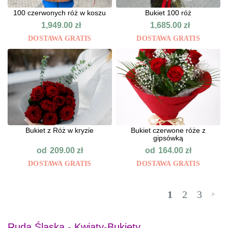
100 czerwonych róż w koszu
Bukiet 100 róż
1,949.00
zł
1,685.00
zł
DOSTAWA GRATIS
DOSTAWA GRATIS
Bukiet z Róż w kryzie
Bukiet czerwone róże z
gipsówką
od
od
209.00
zł
164.00
zł
DOSTAWA GRATIS
DOSTAWA GRATIS
1
2
3
»
Ruda Śląska - Kwiaty-Bukiety