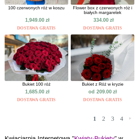
100 czerwonych róż w koszu
Flower box z czerwonych róż i
białych margaretek
1,949.00
zł
334.00
zł
DOSTAWA GRATIS
DOSTAWA GRATIS
Bukiet 100 róż
Bukiet z Róż w kryzie
od
1,685.00
zł
209.00
zł
DOSTAWA GRATIS
DOSTAWA GRATIS
1
2
3
4
»
Kwiaciarnia Internetowa "
Kwiaty-Bukiety
" w