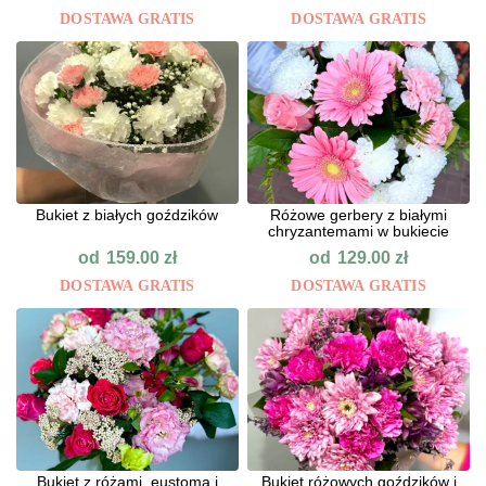
DOSTAWA GRATIS
DOSTAWA GRATIS
Bukiet z białych goździków
Różowe gerbery z białymi
chryzantemami w bukiecie
od
od
159.00
zł
129.00
zł
DOSTAWA GRATIS
DOSTAWA GRATIS
Bukiet z różami, eustomą i
Bukiet różowych goździków i