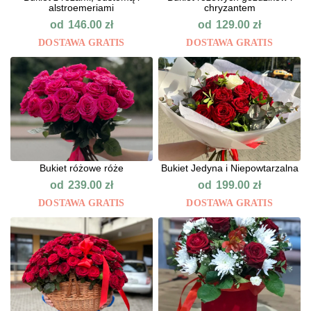
alstroemeriami
chryzantem
od
od
146.00
zł
129.00
zł
DOSTAWA GRATIS
DOSTAWA GRATIS
Bukiet różowe róże
Bukiet Jedyna i Niepowtarzalna
od
od
239.00
zł
199.00
zł
DOSTAWA GRATIS
DOSTAWA GRATIS