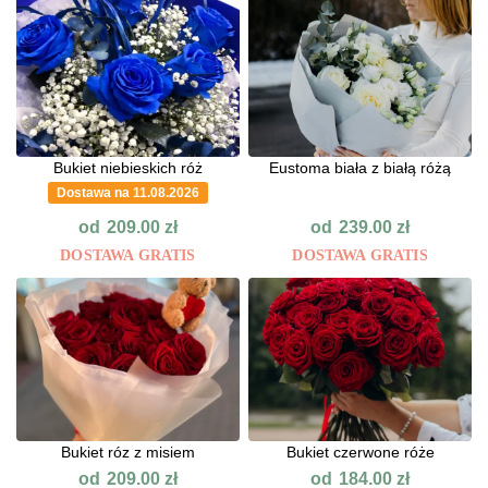
Bukiet niebieskich róż
Eustoma biała z białą różą
Dostawa na 11.08.2026
od
od
209.00
zł
239.00
zł
DOSTAWA GRATIS
DOSTAWA GRATIS
Bukiet róz z misiem
Bukiet czerwone róże
od
od
209.00
zł
184.00
zł