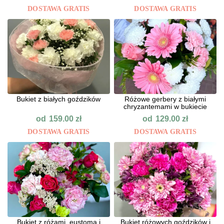
DOSTAWA GRATIS
DOSTAWA GRATIS
Bukiet z białych goździków
Różowe gerbery z białymi
chryzantemami w bukiecie
od
od
159.00
zł
129.00
zł
DOSTAWA GRATIS
DOSTAWA GRATIS
Bukiet z różami, eustomą i
Bukiet różowych goździków i