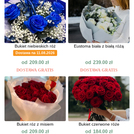
Bukiet niebieskich róż
Eustoma biała z białą różą
Dostawa na 11.08.2026
od
od
209.00
zł
239.00
zł
DOSTAWA GRATIS
DOSTAWA GRATIS
Bukiet róz z misiem
Bukiet czerwone róże
od
od
209.00
zł
184.00
zł