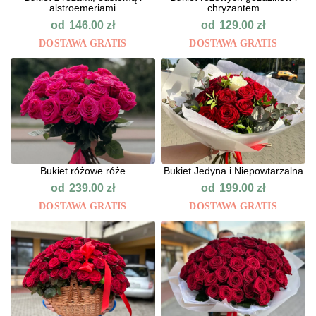
alstroemeriami
chryzantem
od
od
146.00
zł
129.00
zł
DOSTAWA GRATIS
DOSTAWA GRATIS
Bukiet różowe róże
Bukiet Jedyna i Niepowtarzalna
od
od
239.00
zł
199.00
zł
DOSTAWA GRATIS
DOSTAWA GRATIS