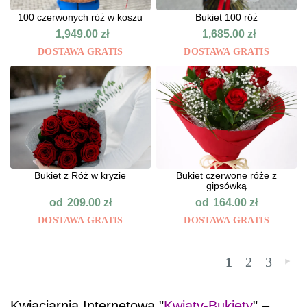
100 czerwonych róż w koszu
Bukiet 100 róż
1,949.00
zł
1,685.00
zł
DOSTAWA GRATIS
DOSTAWA GRATIS
Bukiet z Róż w kryzie
Bukiet czerwone róże z
gipsówką
od
od
209.00
zł
164.00
zł
DOSTAWA GRATIS
DOSTAWA GRATIS
1
2
3
»
Kwiaciarnia Internetowa "
Kwiaty-Bukiety
" –