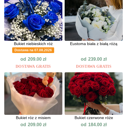
Bukiet niebieskich róż
Eustoma biała z białą różą
Dostawa na 07.08.2026
od
od
209.00
zł
239.00
zł
DOSTAWA GRATIS
DOSTAWA GRATIS
Bukiet róz z misiem
Bukiet czerwone róże
od
od
209.00
zł
184.00
zł