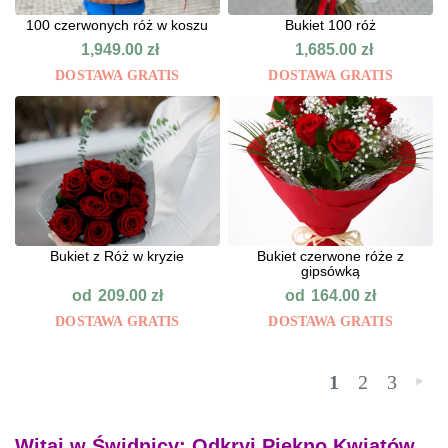
100 czerwonych róż w koszu
Bukiet 100 róż
1,949.00
zł
1,685.00
zł
DOSTAWA GRATIS
DOSTAWA GRATIS
Bukiet z Róż w kryzie
Bukiet czerwone róże z
gipsówką
od
od
209.00
zł
164.00
zł
DOSTAWA GRATIS
DOSTAWA GRATIS
1
2
3
»
Witaj w Świdnicy: Odkryj Piękno Kwiatów