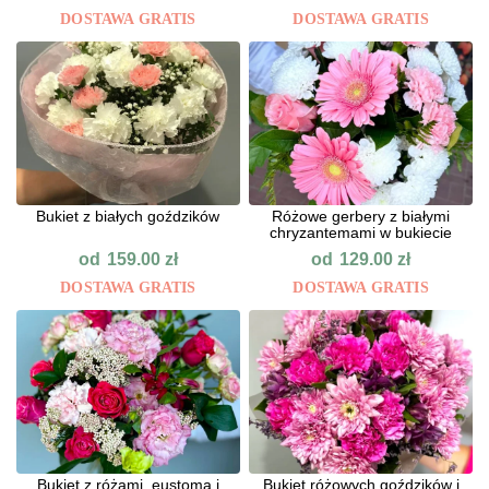
DOSTAWA GRATIS
DOSTAWA GRATIS
Bukiet z białych goździków
Różowe gerbery z białymi
chryzantemami w bukiecie
od
od
159.00
zł
129.00
zł
DOSTAWA GRATIS
DOSTAWA GRATIS
Bukiet z różami, eustomą i
Bukiet różowych goździków i