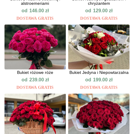
alstroemeriami
chryzantem
od
od
146.00
zł
129.00
zł
DOSTAWA GRATIS
DOSTAWA GRATIS
Bukiet różowe róże
Bukiet Jedyna i Niepowtarzalna
od
od
239.00
zł
199.00
zł
DOSTAWA GRATIS
DOSTAWA GRATIS