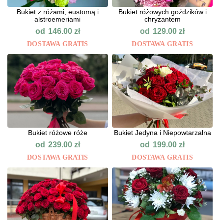
Bukiet z różami, eustomą i
Bukiet różowych goździków i
alstroemeriami
chryzantem
od
od
146.00
zł
129.00
zł
DOSTAWA GRATIS
DOSTAWA GRATIS
Bukiet różowe róże
Bukiet Jedyna i Niepowtarzalna
od
od
239.00
zł
199.00
zł
DOSTAWA GRATIS
DOSTAWA GRATIS