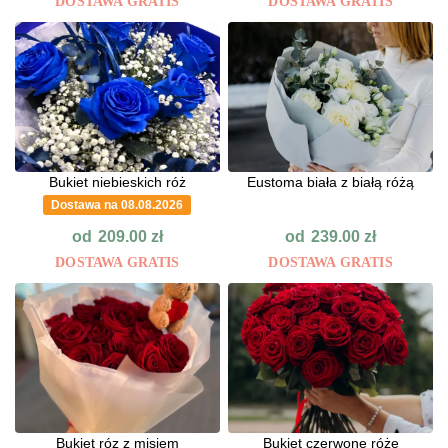
DOSTAWA GRATIS
DOSTAWA GRATIS
Bukiet niebieskich róż
Eustoma biała z białą różą
Dostawa na 08.08.2026
od
od
209.00
zł
239.00
zł
DOSTAWA GRATIS
DOSTAWA GRATIS
Bukiet róz z misiem
Bukiet czerwone róże