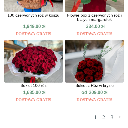
100 czerwonych róż w koszu
Flower box z czerwonych róż i
białych margaretek
1,949.00
zł
334.00
zł
DOSTAWA GRATIS
DOSTAWA GRATIS
Bukiet 100 róż
Bukiet z Róż w kryzie
od
1,685.00
zł
209.00
zł
DOSTAWA GRATIS
DOSTAWA GRATIS
1
2
3
»