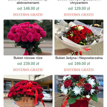
alstroemeriami
chryzantem
od
od
146.00
zł
129.00
zł
DOSTAWA GRATIS
DOSTAWA GRATIS
Bukiet różowe róże
Bukiet Jedyna i Niepowtarzalna
od
od
239.00
zł
199.00
zł
DOSTAWA GRATIS
DOSTAWA GRATIS