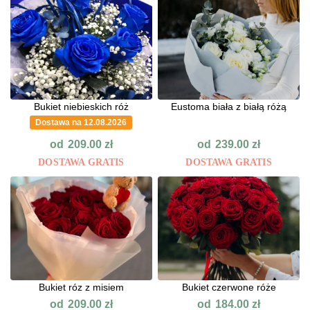
Bukiet niebieskich róż
Eustoma biała z białą różą
Dostawa na 12.08.2026
od
od
209.00
zł
239.00
zł
DOSTAWA GRATIS
DOSTAWA GRATIS
Bukiet róz z misiem
Bukiet czerwone róże
od
od
209.00
zł
184.00
zł