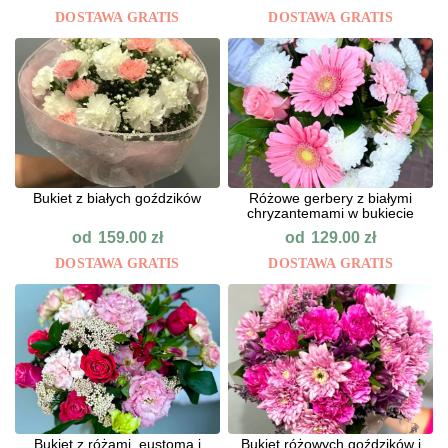
DOSTAWA GRATIS
DOSTAWA GRATIS
Bukiet z białych goździków
Różowe gerbery z białymi
chryzantemami w bukiecie
od
od
159.00
zł
129.00
zł
DOSTAWA GRATIS
DOSTAWA GRATIS
Bukiet z różami, eustomą i
Bukiet różowych goździków i