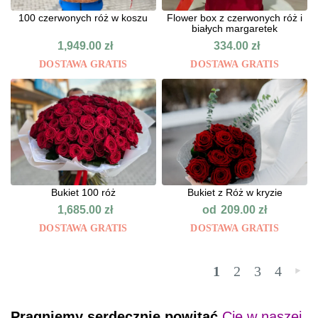
100 czerwonych róż w koszu
Flower box z czerwonych róż i
białych margaretek
1,949.00
zł
334.00
zł
DOSTAWA GRATIS
DOSTAWA GRATIS
Bukiet 100 róż
Bukiet z Róż w kryzie
od
1,685.00
zł
209.00
zł
DOSTAWA GRATIS
DOSTAWA GRATIS
1
2
3
4
»
Pragniemy serdecznie powitać
Cię w naszej