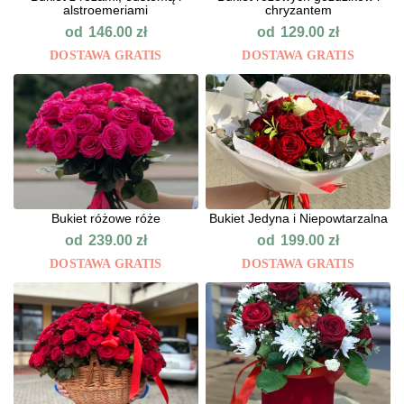
alstroemeriami
chryzantem
od
od
146.00
zł
129.00
zł
DOSTAWA GRATIS
DOSTAWA GRATIS
Bukiet różowe róże
Bukiet Jedyna i Niepowtarzalna
od
od
239.00
zł
199.00
zł
DOSTAWA GRATIS
DOSTAWA GRATIS