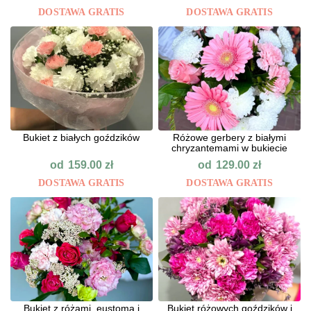
DOSTAWA GRATIS
DOSTAWA GRATIS
Bukiet z białych goździków
Różowe gerbery z białymi
chryzantemami w bukiecie
od
od
159.00
zł
129.00
zł
DOSTAWA GRATIS
DOSTAWA GRATIS
Bukiet z różami, eustomą i
Bukiet różowych goździków i