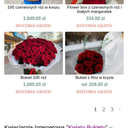
100 czerwonych róż w koszu
Flower box z czerwonych róż i
białych margaretek
1,949.00
zł
334.00
zł
DOSTAWA GRATIS
DOSTAWA GRATIS
Bukiet 100 róż
Bukiet z Róż w kryzie
od
1,685.00
zł
209.00
zł
DOSTAWA GRATIS
DOSTAWA GRATIS
1
2
3
»
Kwiaciarnia Internetowa "
Kwiaty-Bukiety
" –