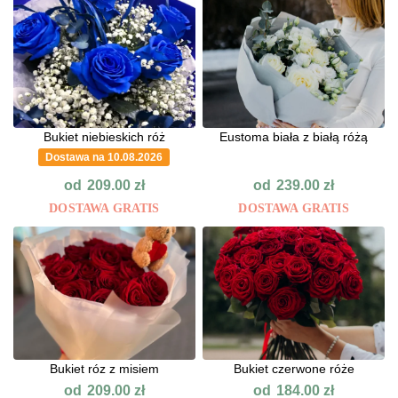
Bukiet niebieskich róż
Eustoma biała z białą różą
Dostawa na 10.08.2026
od
od
209.00
zł
239.00
zł
DOSTAWA GRATIS
DOSTAWA GRATIS
Bukiet róz z misiem
Bukiet czerwone róże
od
od
209.00
zł
184.00
zł