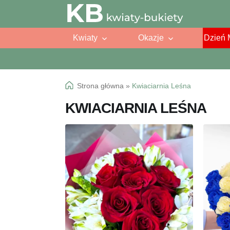
Przejdź
Przejdź
do
do
Kwiaty
Okazje
Dzień 
nawigacji
treści
Strona główna
»
Kwiaciarnia Leśna
KWIACIARNIA LEŚNA