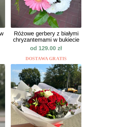
ów
Różowe gerbery z białymi
chryzantemami w bukiecie
od
129.00
zł
DOSTAWA GRATIS