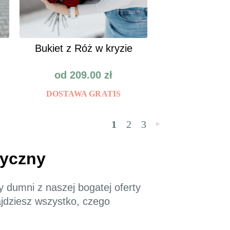
Bukiet z Róż w kryzie
od
209.00
zł
DOSTAWA GRATIS
1
2
3
»
tyczny
y dumni z naszej bogatej oferty
ajdziesz wszystko, czego