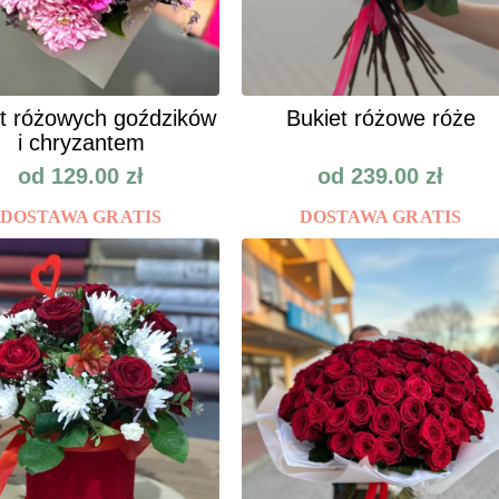
t różowych goździków
Bukiet różowe róże
i chryzantem
od
129.00
zł
od
239.00
zł
DOSTAWA GRATIS
DOSTAWA GRATIS