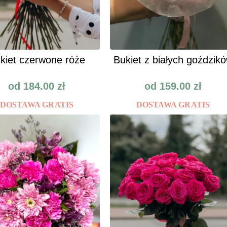
kiet czerwone róże
Bukiet z białych goździk
od
184.00
zł
od
159.00
zł
DOSTAWA GRATIS
DOSTAWA GRATIS