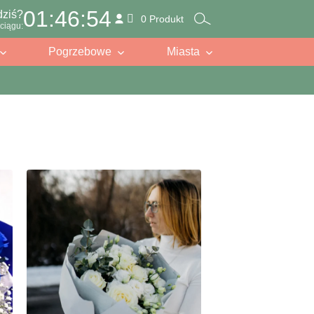
01:46:53
dziś?
0 Produkt
ciągu:
Pogrzebowe
Miasta