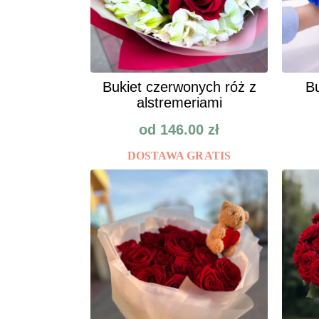
Bukiet czerwonych róż z
Bu
alstremeriami
od
146.00
zł
DOSTAWA GRATIS