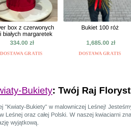
er box z czerwonych
Bukiet 100 róż
 i białych margaretek
334.00
zł
1,685.00
zł
DOSTAWA GRATIS
DOSTAWA GRATIS
wiaty-Bukiety
: Twój Raj Florys
wej "Kwiaty-Bukiety" w malowniczej Leśnej! Jesteśm
 Leśnej oraz całej Polski. W naszej kwiaciarni zn
azję wyjątkową.