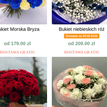
kiet Morska Bryza
Bukiet niebieskich róż
Dostawa na 08.08.2026
od
179.00
zł
od
209.00
zł
DOSTAWA GRATIS
DOSTAWA GRATIS