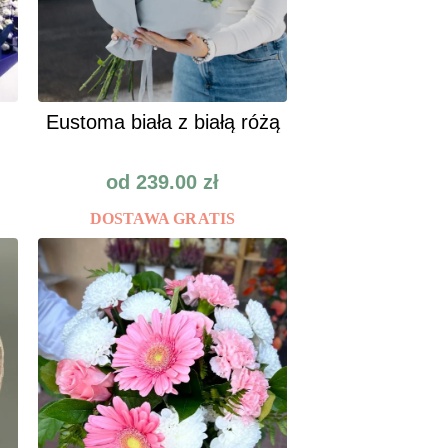
Eustoma biała z białą różą
od
239.00
zł
DOSTAWA GRATIS