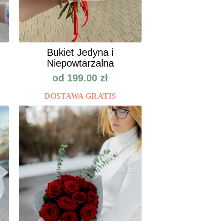
Bukiet Jedyna i
Niepowtarzalna
od
199.00
zł
DOSTAWA GRATIS