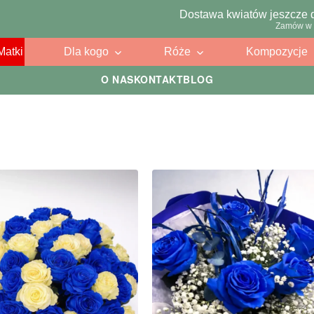
Dostawa kwiatów jeszcze 
Zamów w 
Matki
Dla kogo
Róże
Kompozycje
O NAS
KONTAKT
BLOG