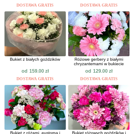
DOSTAWA GRATIS
DOSTAWA GRATIS
Bukiet z białych goździków
Różowe gerbery z białymi
chryzantemami w bukiecie
od
od
159.00
zł
129.00
zł
DOSTAWA GRATIS
DOSTAWA GRATIS
Bukiet z różami, eustomą i
Bukiet różowych goździków i