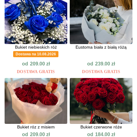
Bukiet niebieskich róż
Eustoma biała z białą różą
Dostawa na 10.08.2026
od
od
209.00
zł
239.00
zł
DOSTAWA GRATIS
DOSTAWA GRATIS
Bukiet róz z misiem
Bukiet czerwone róże
od
od
209.00
zł
184.00
zł