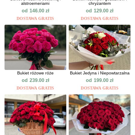
alstroemeriami
chryzantem
od
od
146.00
zł
129.00
zł
DOSTAWA GRATIS
DOSTAWA GRATIS
Bukiet różowe róże
Bukiet Jedyna i Niepowtarzalna
od
od
239.00
zł
199.00
zł
DOSTAWA GRATIS
DOSTAWA GRATIS