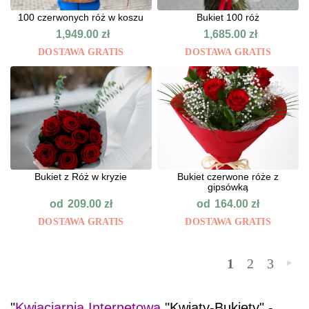
100 czerwonych róż w koszu
Bukiet 100 róż
1,949.00
zł
1,685.00
zł
DOSTAWA GRATIS
DOSTAWA GRATIS
Bukiet z Róż w kryzie
Bukiet czerwone róże z
gipsówką
od
od
209.00
zł
164.00
zł
DOSTAWA GRATIS
DOSTAWA GRATIS
1
2
3
»
"
Kwiaciarnia Internetowa
"Kwiaty-Bukiety" -