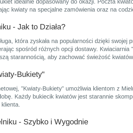
ukiet idealnie dopasowany do okazji. Poczta kwia
czając kwiaty na specjalne zamówienia oraz na codz
ku - Jak to Działa?
uga, która zyskała na popularności dzięki swojej pr
rając spośród różnych opcji dostawy. Kwiaciarnia 
ększą starannością, aby zachować świeżość kwiatów
wiaty-Bukiety"
etowej, "Kwiaty-Bukiety" umożliwia klientom z Mieln
 dobę. Każdy bukiecik kwiatów jest starannie skom
klienta.
lniku - Szybko i Wygodnie