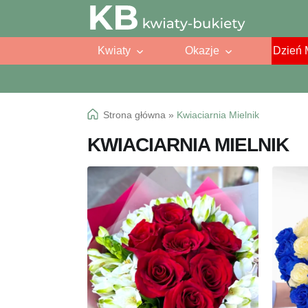
Przejdź
Przejdź
do
do
Kwiaty
Okazje
Dzień 
nawigacji
treści
Strona główna
»
Kwiaciarnia Mielnik
KWIACIARNIA MIELNIK