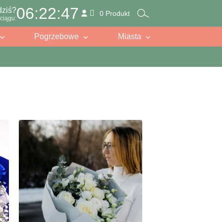
06:22:45
dziś?
0 Produkt
ciągu:
Pogrzebowe
Miasta