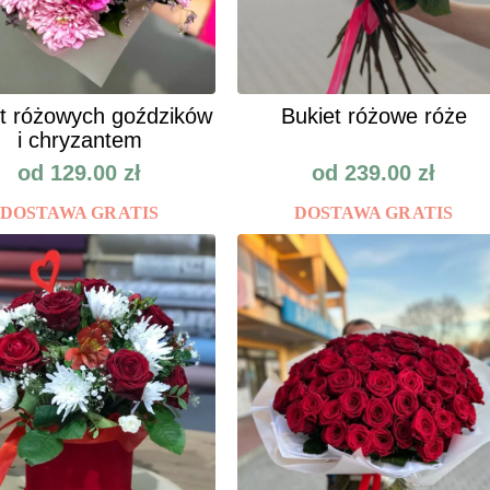
t różowych goździków
Bukiet różowe róże
i chryzantem
od
129.00
zł
od
239.00
zł
DOSTAWA GRATIS
DOSTAWA GRATIS