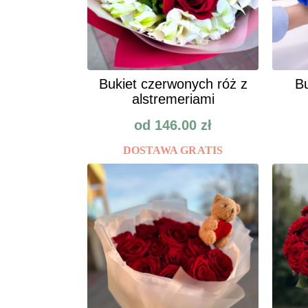
Bukiet czerwonych róż z
Bu
alstremeriami
od
146.00
zł
DOSTAWA GRATIS