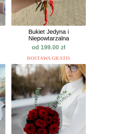
Bukiet Jedyna i
Niepowtarzalna
od
199.00
zł
DOSTAWA GRATIS