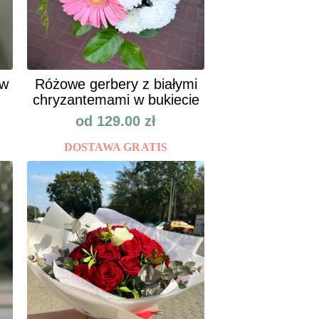
ów
Różowe gerbery z białymi
chryzantemami w bukiecie
od
129.00
zł
DOSTAWA GRATIS