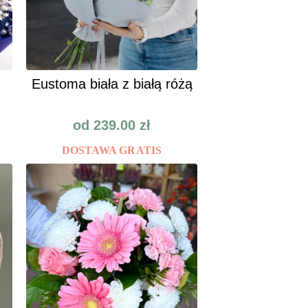
Eustoma biała z białą różą
od
239.00
zł
DOSTAWA GRATIS