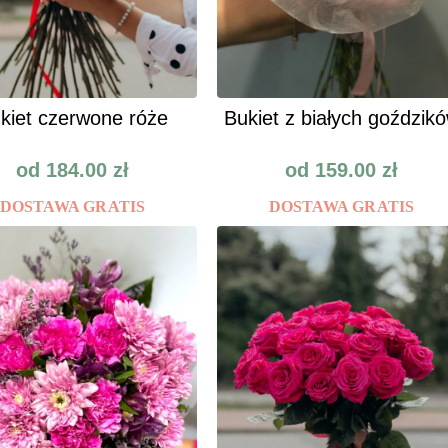
kiet czerwone róże
Bukiet z białych goździk
od
184.00
zł
od
159.00
zł
DOSTAWA GRATIS
DOSTAWA GRATIS