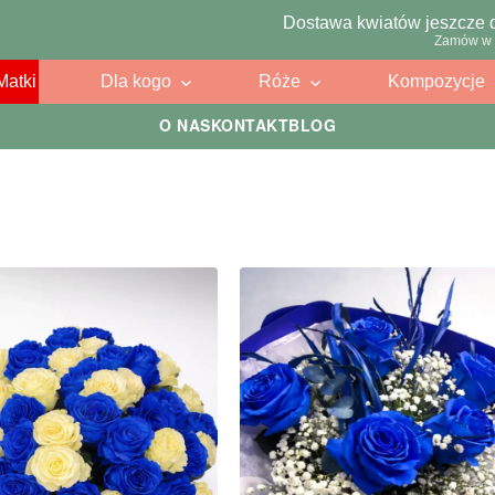
Dostawa kwiatów jeszcze 
Zamów w 
Matki
Dla kogo
Róże
Kompozycje
O NAS
KONTAKT
BLOG