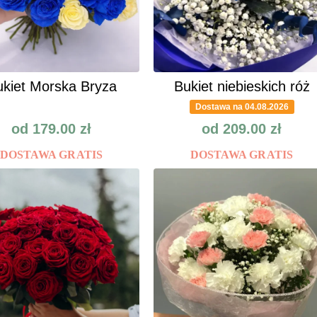
kiet Morska Bryza
Bukiet niebieskich róż
Dostawa na 04.08.2026
od
179.00
zł
od
209.00
zł
DOSTAWA GRATIS
DOSTAWA GRATIS