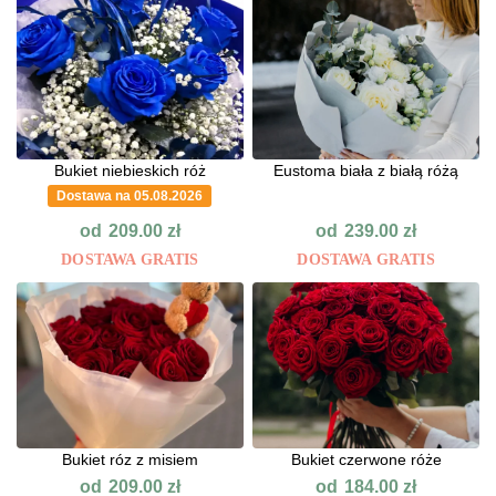
Bukiet niebieskich róż
Eustoma biała z białą różą
Dostawa na 05.08.2026
od
od
209.00
zł
239.00
zł
DOSTAWA GRATIS
DOSTAWA GRATIS
Bukiet róz z misiem
Bukiet czerwone róże
od
od
209.00
zł
184.00
zł