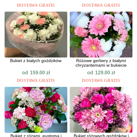
DOSTAWA GRATIS
DOSTAWA GRATIS
Bukiet z białych goździków
Różowe gerbery z białymi
chryzantemami w bukiecie
od
od
159.00
zł
129.00
zł
DOSTAWA GRATIS
DOSTAWA GRATIS
Bukiet z różami, eustomą i
Bukiet różowych goździków i