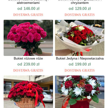
alstroemeriami
chryzantem
od
od
146.00
zł
129.00
zł
DOSTAWA GRATIS
DOSTAWA GRATIS
Bukiet różowe róże
Bukiet Jedyna i Niepowtarzalna
od
od
239.00
zł
199.00
zł
DOSTAWA GRATIS
DOSTAWA GRATIS