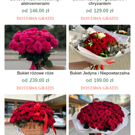
alstroemeriami
chryzantem
od
od
146.00
zł
129.00
zł
DOSTAWA GRATIS
DOSTAWA GRATIS
Bukiet różowe róże
Bukiet Jedyna i Niepowtarzalna
od
od
239.00
zł
199.00
zł
DOSTAWA GRATIS
DOSTAWA GRATIS