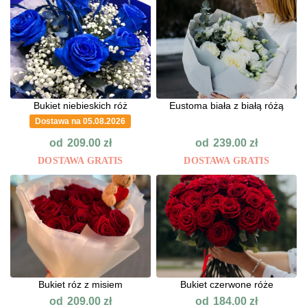
Bukiet niebieskich róż
Eustoma biała z białą różą
Dostawa na 05.08.2026
od
od
209.00
zł
239.00
zł
DOSTAWA GRATIS
DOSTAWA GRATIS
Bukiet róz z misiem
Bukiet czerwone róże
od
od
209.00
zł
184.00
zł