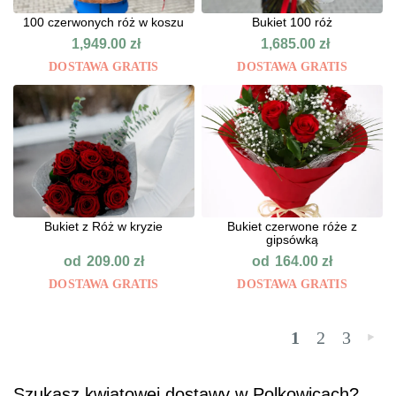
100 czerwonych róż w koszu
Bukiet 100 róż
1,949.00
zł
1,685.00
zł
DOSTAWA GRATIS
DOSTAWA GRATIS
Bukiet z Róż w kryzie
Bukiet czerwone róże z
gipsówką
od
od
209.00
zł
164.00
zł
DOSTAWA GRATIS
DOSTAWA GRATIS
1
2
3
»
Szukasz kwiatowej dostawy w Polkowicach?