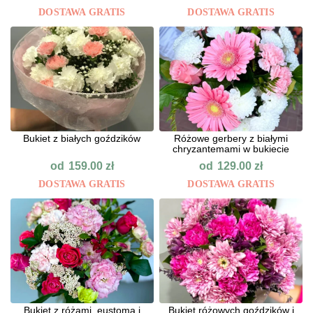
DOSTAWA GRATIS
DOSTAWA GRATIS
Bukiet z białych goździków
Różowe gerbery z białymi
chryzantemami w bukiecie
od
od
159.00
zł
129.00
zł
DOSTAWA GRATIS
DOSTAWA GRATIS
Bukiet z różami, eustomą i
Bukiet różowych goździków i