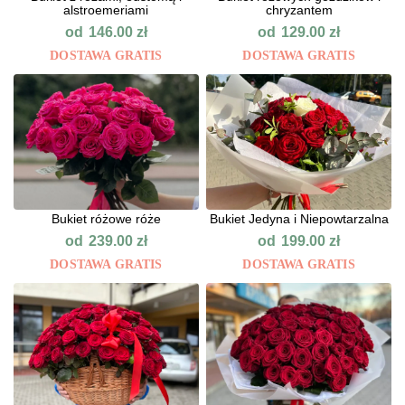
alstroemeriami
chryzantem
od
od
146.00
zł
129.00
zł
DOSTAWA GRATIS
DOSTAWA GRATIS
Bukiet różowe róże
Bukiet Jedyna i Niepowtarzalna
od
od
239.00
zł
199.00
zł
DOSTAWA GRATIS
DOSTAWA GRATIS