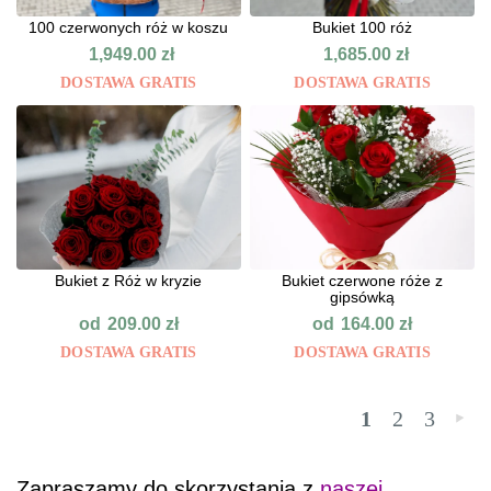
100 czerwonych róż w koszu
Bukiet 100 róż
1,949.00
zł
1,685.00
zł
DOSTAWA GRATIS
DOSTAWA GRATIS
Bukiet z Róż w kryzie
Bukiet czerwone róże z
gipsówką
od
od
209.00
zł
164.00
zł
DOSTAWA GRATIS
DOSTAWA GRATIS
1
2
3
»
Zapraszamy do skorzystania z
naszej