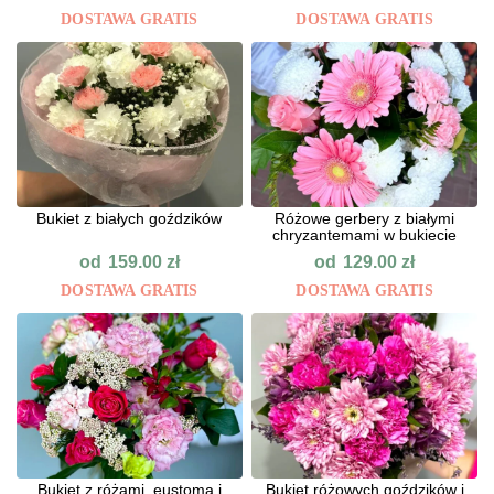
DOSTAWA GRATIS
DOSTAWA GRATIS
Bukiet z białych goździków
Różowe gerbery z białymi
chryzantemami w bukiecie
od
od
159.00
zł
129.00
zł
DOSTAWA GRATIS
DOSTAWA GRATIS
Bukiet z różami, eustomą i
Bukiet różowych goździków i