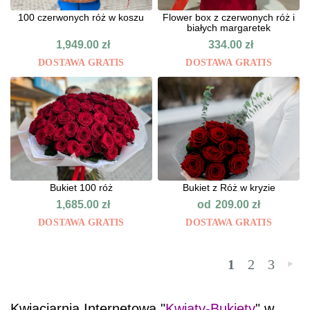
100 czerwonych róż w koszu
Flower box z czerwonych róż i
białych margaretek
1,949.00
zł
334.00
zł
DOSTAWA GRATIS
DOSTAWA GRATIS
Bukiet 100 róż
Bukiet z Róż w kryzie
od
1,685.00
zł
209.00
zł
DOSTAWA GRATIS
DOSTAWA GRATIS
1
2
3
»
Kwiaciarnia Internetowa "
Kwiaty-Bukiety
" w