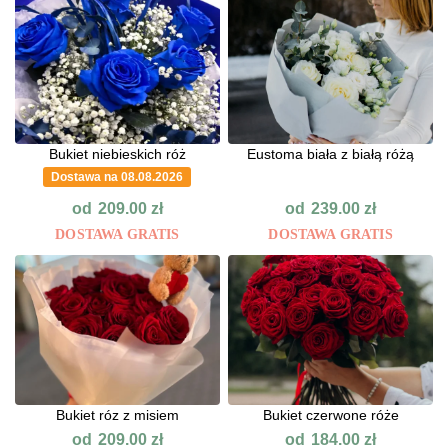
Bukiet niebieskich róż
Eustoma biała z białą różą
Dostawa na 08.08.2026
od
od
209.00
zł
239.00
zł
DOSTAWA GRATIS
DOSTAWA GRATIS
Bukiet róz z misiem
Bukiet czerwone róże
od
od
209.00
zł
184.00
zł