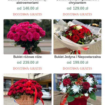
alstroemeriami
chryzantem
od
od
146.00
zł
129.00
zł
DOSTAWA GRATIS
DOSTAWA GRATIS
Bukiet różowe róże
Bukiet Jedyna i Niepowtarzalna
od
od
239.00
zł
199.00
zł
DOSTAWA GRATIS
DOSTAWA GRATIS