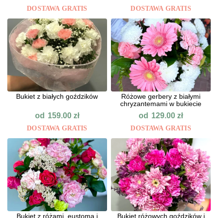
DOSTAWA GRATIS
DOSTAWA GRATIS
Bukiet z białych goździków
Różowe gerbery z białymi
chryzantemami w bukiecie
od
od
159.00
zł
129.00
zł
DOSTAWA GRATIS
DOSTAWA GRATIS
Bukiet z różami, eustomą i
Bukiet różowych goździków i