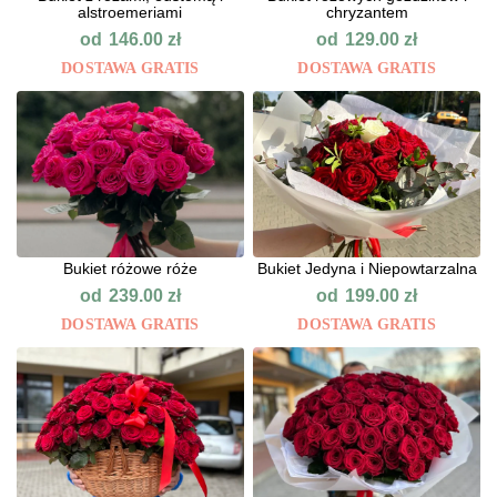
alstroemeriami
chryzantem
od
od
146.00
zł
129.00
zł
DOSTAWA GRATIS
DOSTAWA GRATIS
Bukiet różowe róże
Bukiet Jedyna i Niepowtarzalna
od
od
239.00
zł
199.00
zł
DOSTAWA GRATIS
DOSTAWA GRATIS