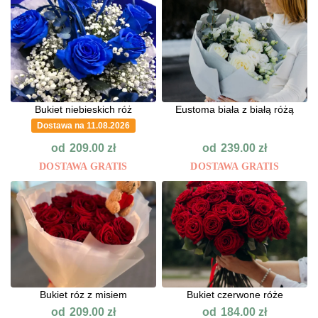
Bukiet niebieskich róż
Eustoma biała z białą różą
Dostawa na 11.08.2026
od
od
209.00
zł
239.00
zł
DOSTAWA GRATIS
DOSTAWA GRATIS
Bukiet róz z misiem
Bukiet czerwone róże
od
od
209.00
zł
184.00
zł