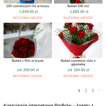
100 czerwonych róż w koszu
Bukiet 100 róż
1,949.00
zł
1,685.00
zł
DOSTAWA GRATIS
DOSTAWA GRATIS
Bukiet z Róż w kryzie
Bukiet czerwone róże z
gipsówką
od
od
209.00
zł
164.00
zł
DOSTAWA GRATIS
DOSTAWA GRATIS
1
2
3
»
Kwiaciarnia internetowa Radków – kwiaty z