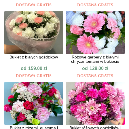
DOSTAWA GRATIS
DOSTAWA GRATIS
Bukiet z białych goździków
Różowe gerbery z białymi
chryzantemami w bukiecie
od
od
159.00
zł
129.00
zł
DOSTAWA GRATIS
DOSTAWA GRATIS
Bukiet z różami, eustomą i
Bukiet różowych goździków i