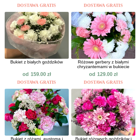
DOSTAWA GRATIS
DOSTAWA GRATIS
Bukiet z białych goździków
Różowe gerbery z białymi
chryzantemami w bukiecie
od
od
159.00
zł
129.00
zł
DOSTAWA GRATIS
DOSTAWA GRATIS
Bukiet z różami, eustomą i
Bukiet różowych goździków i