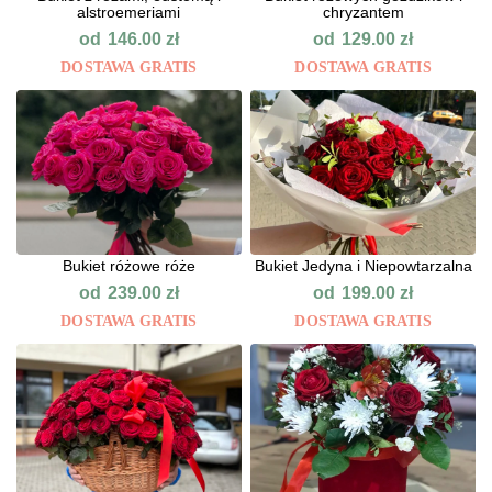
alstroemeriami
chryzantem
od
od
146.00
zł
129.00
zł
DOSTAWA GRATIS
DOSTAWA GRATIS
Bukiet różowe róże
Bukiet Jedyna i Niepowtarzalna
od
od
239.00
zł
199.00
zł
DOSTAWA GRATIS
DOSTAWA GRATIS