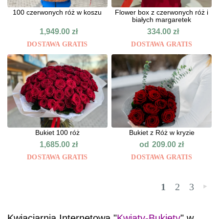
100 czerwonych róż w koszu
Flower box z czerwonych róż i
białych margaretek
1,949.00
zł
334.00
zł
DOSTAWA GRATIS
DOSTAWA GRATIS
Bukiet 100 róż
Bukiet z Róż w kryzie
od
1,685.00
zł
209.00
zł
DOSTAWA GRATIS
DOSTAWA GRATIS
1
2
3
»
Kwiaciarnia Internetowa "
Kwiaty-Bukiety
" w