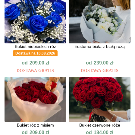
Bukiet niebieskich róż
Eustoma biała z białą różą
Dostawa na 10.08.2026
od
od
209.00
zł
239.00
zł
DOSTAWA GRATIS
DOSTAWA GRATIS
Bukiet róz z misiem
Bukiet czerwone róże
od
od
209.00
zł
184.00
zł