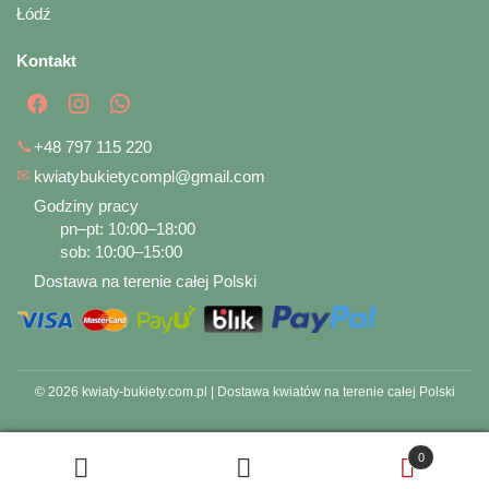
Łódź
Kontakt
📞
+48 797 115 220
✉
kwiatybukietycompl@gmail.com
Godziny pracy
pn–pt: 10:00–18:00
sob: 10:00–15:00
Dostawa na terenie całej Polski
© 2026 kwiaty-bukiety.com.pl | Dostawa kwiatów na terenie całej Polski
0
Szukaj
Szukaj: