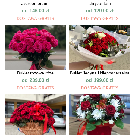
alstroemeriami
chryzantem
od
od
146.00
zł
129.00
zł
DOSTAWA GRATIS
DOSTAWA GRATIS
Bukiet różowe róże
Bukiet Jedyna i Niepowtarzalna
od
od
239.00
zł
199.00
zł
DOSTAWA GRATIS
DOSTAWA GRATIS