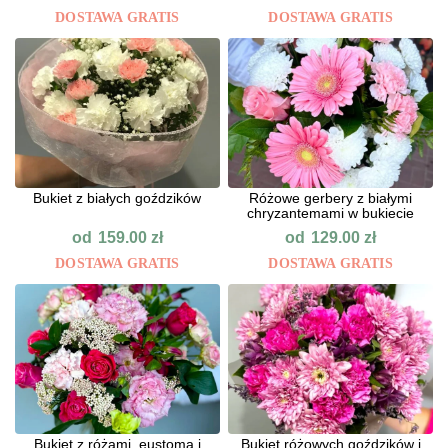
DOSTAWA GRATIS
DOSTAWA GRATIS
Bukiet z białych goździków
Różowe gerbery z białymi
chryzantemami w bukiecie
od
od
159.00
zł
129.00
zł
DOSTAWA GRATIS
DOSTAWA GRATIS
Bukiet z różami, eustomą i
Bukiet różowych goździków i