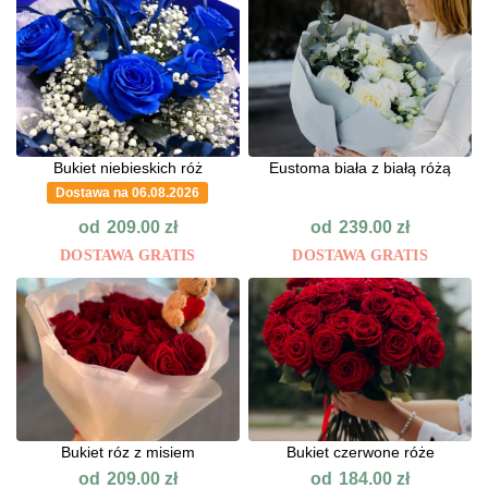
Bukiet niebieskich róż
Eustoma biała z białą różą
Dostawa na 06.08.2026
od
od
209.00
zł
239.00
zł
DOSTAWA GRATIS
DOSTAWA GRATIS
Bukiet róz z misiem
Bukiet czerwone róże
od
od
209.00
zł
184.00
zł