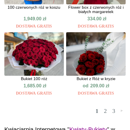
100 czerwonych róż w koszu
Flower box z czerwonych róż i
białych margaretek
1,949.00
zł
334.00
zł
DOSTAWA GRATIS
DOSTAWA GRATIS
Bukiet 100 róż
Bukiet z Róż w kryzie
od
1,685.00
zł
209.00
zł
DOSTAWA GRATIS
DOSTAWA GRATIS
1
2
3
»
Kwiaciarnia Internetowa "
Kwiaty-Bukiety
" w