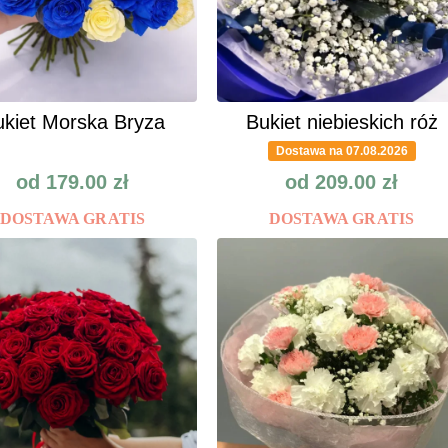
kiet Morska Bryza
Bukiet niebieskich róż
Dostawa na 07.08.2026
od
179.00
zł
od
209.00
zł
DOSTAWA GRATIS
DOSTAWA GRATIS