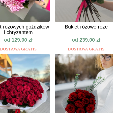
t różowych goździków
Bukiet różowe róże
i chryzantem
od
129.00
zł
od
239.00
zł
DOSTAWA GRATIS
DOSTAWA GRATIS