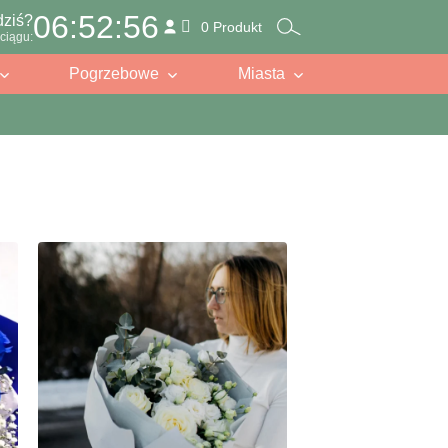
06:52:54
dziś?
0 Produkt
ciągu:
Pogrzebowe
Miasta