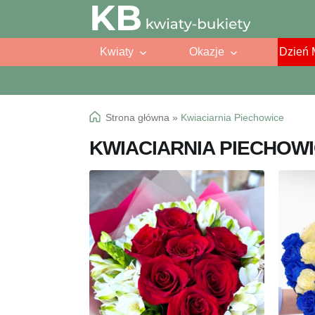
Przejdź
Przejdź
do
do
Kwiaty
Okazje
Dzień 
nawigacji
treści
Strona główna
»
Kwiaciarnia Piechowice
KWIACIARNIA PIECHOW