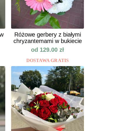
ów
Różowe gerbery z białymi
chryzantemami w bukiecie
od
129.00
zł
DOSTAWA GRATIS