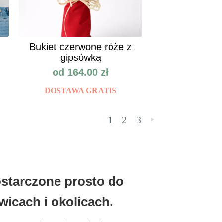
Bukiet czerwone róże z
gipsówką
od
164.00
zł
DOSTAWA GRATIS
1
2
3
»
ostarczone prosto do
icach i okolicach.