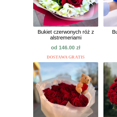
Bukiet czerwonych róż z
Bu
alstremeriami
od
146.00
zł
DOSTAWA GRATIS