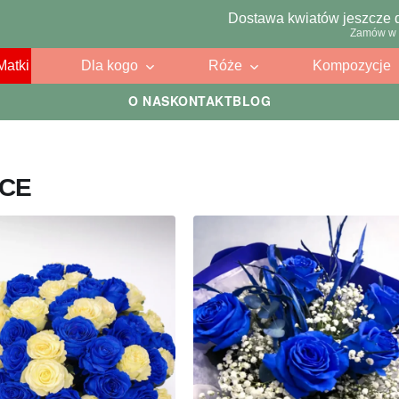
Dostawa kwiatów jeszcze 
Zamów w 
Matki
Dla kogo
Róże
Kompozycje
O NAS
KONTAKT
BLOG
ICE