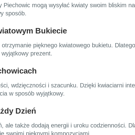
y Piechowic mogą wysyłać kwiaty swoim bliskim n
wy sposób.
iatowym Bukiecie
iż otrzymanie pięknego kwiatowego bukietu. Dlateg
 wyjątkowy prezent.
chowicach
i, wdzięczności i szacunku. Dzięki kwiaciarni in
cia w sposób wyjątkowy.
ażdy Dzień
ń, ale także dodają energii i uroku codzienności. 
ruje swoimi pięknymi kompozycjami.