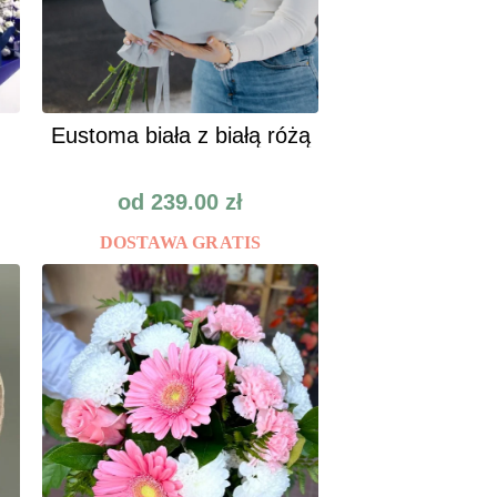
Eustoma biała z białą różą
od
239.00
zł
DOSTAWA GRATIS