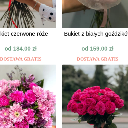
kiet czerwone róże
Bukiet z białych goździk
od
184.00
zł
od
159.00
zł
DOSTAWA GRATIS
DOSTAWA GRATIS