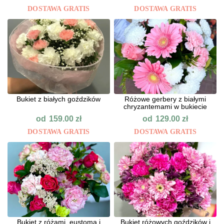
DOSTAWA GRATIS
DOSTAWA GRATIS
Bukiet z białych goździków
Różowe gerbery z białymi
chryzantemami w bukiecie
od
od
159.00
zł
129.00
zł
DOSTAWA GRATIS
DOSTAWA GRATIS
Bukiet z różami, eustomą i
Bukiet różowych goździków i