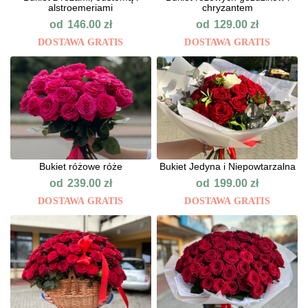
alstroemeriami
chryzantem
od
od
146.00
zł
129.00
zł
DOSTAWA GRATIS
DOSTAWA GRATIS
Bukiet różowe róże
Bukiet Jedyna i Niepowtarzalna
od
od
239.00
zł
199.00
zł
DOSTAWA GRATIS
DOSTAWA GRATIS