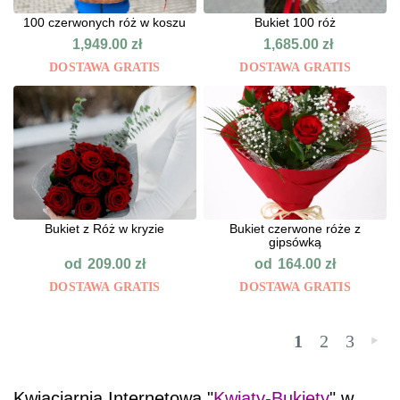
100 czerwonych róż w koszu
Bukiet 100 róż
1,949.00
zł
1,685.00
zł
DOSTAWA GRATIS
DOSTAWA GRATIS
Bukiet z Róż w kryzie
Bukiet czerwone róże z
gipsówką
od
od
209.00
zł
164.00
zł
DOSTAWA GRATIS
DOSTAWA GRATIS
1
2
3
»
Kwiaciarnia Internetowa "
Kwiaty-Bukiety
" w