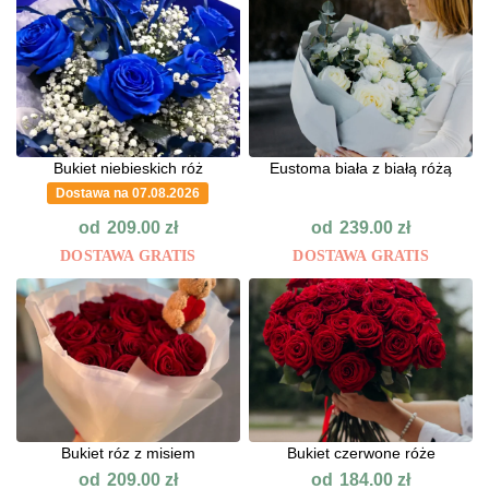
Bukiet niebieskich róż
Eustoma biała z białą różą
Dostawa na 07.08.2026
od
od
209.00
zł
239.00
zł
DOSTAWA GRATIS
DOSTAWA GRATIS
Bukiet róz z misiem
Bukiet czerwone róże
od
od
209.00
zł
184.00
zł