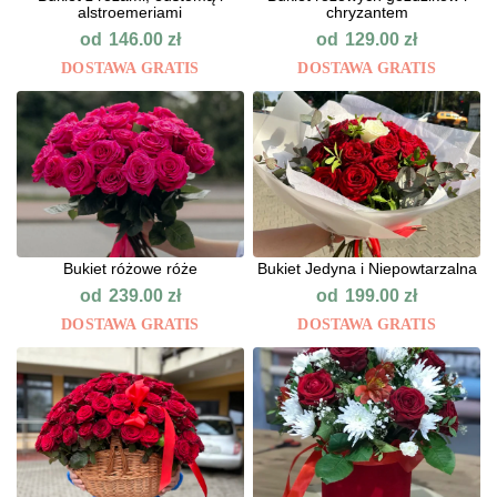
alstroemeriami
chryzantem
od
od
146.00
zł
129.00
zł
DOSTAWA GRATIS
DOSTAWA GRATIS
Bukiet różowe róże
Bukiet Jedyna i Niepowtarzalna
od
od
239.00
zł
199.00
zł
DOSTAWA GRATIS
DOSTAWA GRATIS