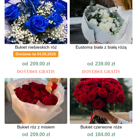
Bukiet niebieskich róż
Eustoma biała z białą różą
Dostawa na 04.08.2026
od
od
209.00
zł
239.00
zł
DOSTAWA GRATIS
DOSTAWA GRATIS
Bukiet róz z misiem
Bukiet czerwone róże
od
od
209.00
zł
184.00
zł