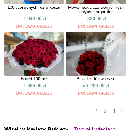
100 czerwonych róż w koszu
Flower box z czerwonych róż i
białych margaretek
1,949.00
zł
334.00
zł
DOSTAWA GRATIS
DOSTAWA GRATIS
Bukiet 100 róż
Bukiet z Róż w kryzie
od
1,685.00
zł
209.00
zł
DOSTAWA GRATIS
DOSTAWA GRATIS
1
2
3
»
Witaj w Kwiaty-Bukiety -
Twojej kwiaciarni