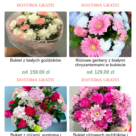
DOSTAWA GRATIS
DOSTAWA GRATIS
Bukiet z białych goździków
Różowe gerbery z białymi
chryzantemami w bukiecie
od
od
159.00
zł
129.00
zł
DOSTAWA GRATIS
DOSTAWA GRATIS
Bukiet z różami, eustomą i
Bukiet różowych goździków i