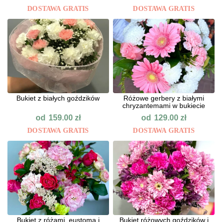
DOSTAWA GRATIS
DOSTAWA GRATIS
Bukiet z białych goździków
Różowe gerbery z białymi
chryzantemami w bukiecie
od
od
159.00
zł
129.00
zł
DOSTAWA GRATIS
DOSTAWA GRATIS
Bukiet z różami, eustomą i
Bukiet różowych goździków i