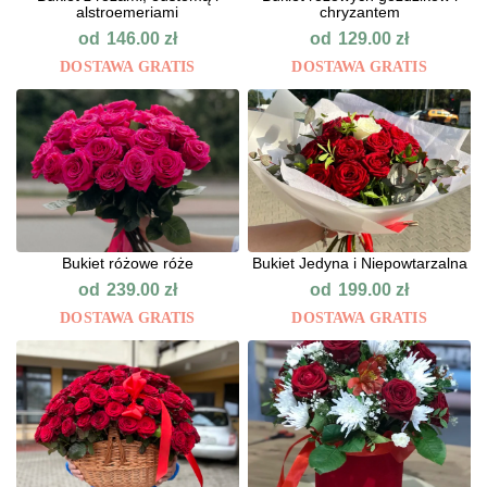
alstroemeriami
chryzantem
od
od
146.00
zł
129.00
zł
DOSTAWA GRATIS
DOSTAWA GRATIS
Bukiet różowe róże
Bukiet Jedyna i Niepowtarzalna
od
od
239.00
zł
199.00
zł
DOSTAWA GRATIS
DOSTAWA GRATIS