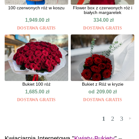
100 czerwonych róż w koszu
Flower box z czerwonych róż i
białych margaretek
1,949.00
zł
334.00
zł
DOSTAWA GRATIS
DOSTAWA GRATIS
Bukiet 100 róż
Bukiet z Róż w kryzie
od
1,685.00
zł
209.00
zł
DOSTAWA GRATIS
DOSTAWA GRATIS
1
2
3
»
Kwiaciarnia Internetowa "
Kwiaty-Bukiety
" –