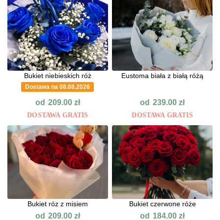
Bukiet niebieskich róż
Eustoma biała z białą różą
Dostawa na 08.08.2026
od
od
209.00
zł
239.00
zł
DOSTAWA GRATIS
DOSTAWA GRATIS
Bukiet róz z misiem
Bukiet czerwone róże
od
od
209.00
zł
184.00
zł