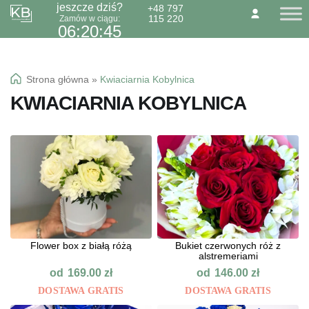
jeszcze dziś?
+48 797
115 220
Zamów w ciągu:
Przejdź
Przejdź
O NAS
KONTAKT
BLOG
06:20:44
do
do
Dzień Babci 21.01
nawigacji
treści
Okazje specialne
Strona główna
»
Kwiaciarnia Kobylnica
Kwiaty
KWIACIARNIA KOBYLNICA
Kolorowa gipsówka
Wiązanki pogrzebowe
Flower box z białą różą
Bukiet czerwonych róż z
alstremeriami
od
od
169.00
zł
146.00
zł
DOSTAWA GRATIS
DOSTAWA GRATIS