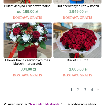
Bukiet Jedyna i Niepowtarzalna
100 czerwonych róż w koszu
od
199.00
zł
1,949.00
zł
DOSTAWA GRATIS
DOSTAWA GRATIS
Flower box z czerwonych róż i
Bukiet 100 róż
białych margaretek
334.00
zł
1,685.00
zł
DOSTAWA GRATIS
DOSTAWA GRATIS
1
2
3
4
»
Kwiaciarnia "
Kwiaty-Bukiety
" – Profesjonalne