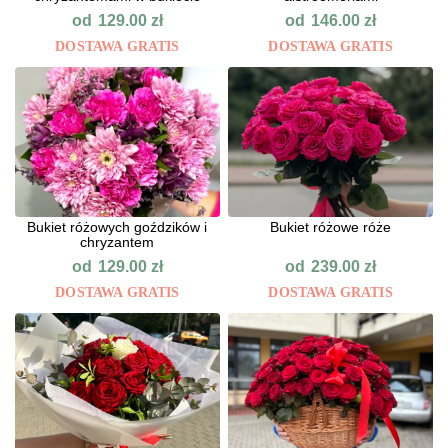
od
od
129.00
zł
146.00
zł
DOSTAWA GRATIS
DOSTAWA GRATIS
Bukiet różowych goździków i
Bukiet różowe róże
chryzantem
od
od
129.00
zł
239.00
zł
DOSTAWA GRATIS
DOSTAWA GRATIS