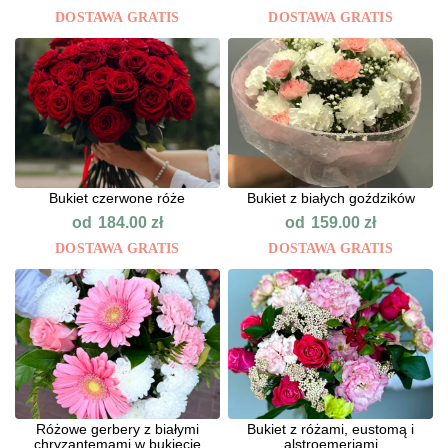
DOSTAWA GRATIS
DOSTAWA GRATIS
Bukiet czerwone róże
Bukiet z białych goździków
od
od
184.00
zł
159.00
zł
DOSTAWA GRATIS
DOSTAWA GRATIS
Różowe gerbery z białymi
Bukiet z różami, eustomą i
chryzantemami w bukiecie
alstroemeriami