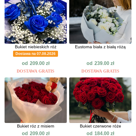
Bukiet niebieskich róż
Eustoma biała z białą różą
Dostawa na 07.08.2026
od
od
209.00
zł
239.00
zł
DOSTAWA GRATIS
DOSTAWA GRATIS
Bukiet róz z misiem
Bukiet czerwone róże
od
od
209.00
zł
184.00
zł