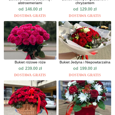
alstroemeriami
chryzantem
od
od
146.00
zł
129.00
zł
DOSTAWA GRATIS
DOSTAWA GRATIS
Bukiet różowe róże
Bukiet Jedyna i Niepowtarzalna
od
od
239.00
zł
199.00
zł
DOSTAWA GRATIS
DOSTAWA GRATIS