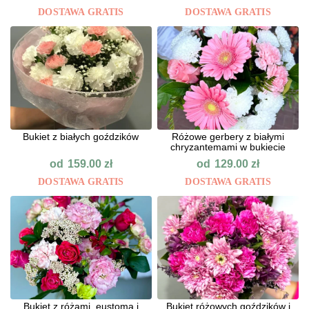
DOSTAWA GRATIS
DOSTAWA GRATIS
Bukiet z białych goździków
Różowe gerbery z białymi
chryzantemami w bukiecie
od
od
159.00
zł
129.00
zł
DOSTAWA GRATIS
DOSTAWA GRATIS
Bukiet z różami, eustomą i
Bukiet różowych goździków i