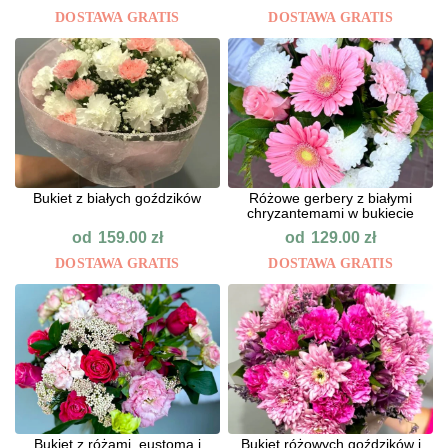
DOSTAWA GRATIS
DOSTAWA GRATIS
Bukiet z białych goździków
Różowe gerbery z białymi
chryzantemami w bukiecie
od
od
159.00
zł
129.00
zł
DOSTAWA GRATIS
DOSTAWA GRATIS
Bukiet z różami, eustomą i
Bukiet różowych goździków i