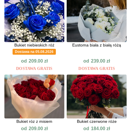
Bukiet niebieskich róż
Eustoma biała z białą różą
Dostawa na 05.08.2026
od
od
209.00
zł
239.00
zł
DOSTAWA GRATIS
DOSTAWA GRATIS
Bukiet róz z misiem
Bukiet czerwone róże
od
od
209.00
zł
184.00
zł