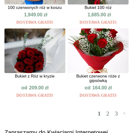
100 czerwonych róż w koszu
Bukiet 100 róż
1,949.00
zł
1,685.00
zł
DOSTAWA GRATIS
DOSTAWA GRATIS
Bukiet z Róż w kryzie
Bukiet czerwone róże z
gipsówką
od
od
209.00
zł
164.00
zł
DOSTAWA GRATIS
DOSTAWA GRATIS
1
2
3
»
Zapraszamy do Kwiaciarni Internetowej