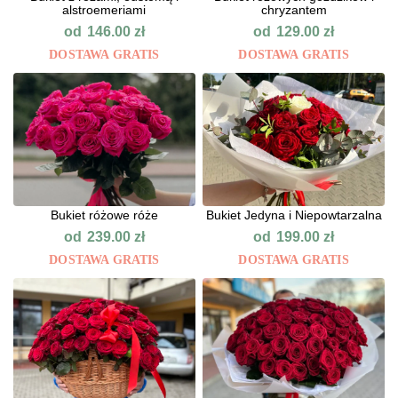
alstroemeriami
chryzantem
od
od
146.00
zł
129.00
zł
DOSTAWA GRATIS
DOSTAWA GRATIS
Bukiet różowe róże
Bukiet Jedyna i Niepowtarzalna
od
od
239.00
zł
199.00
zł
DOSTAWA GRATIS
DOSTAWA GRATIS