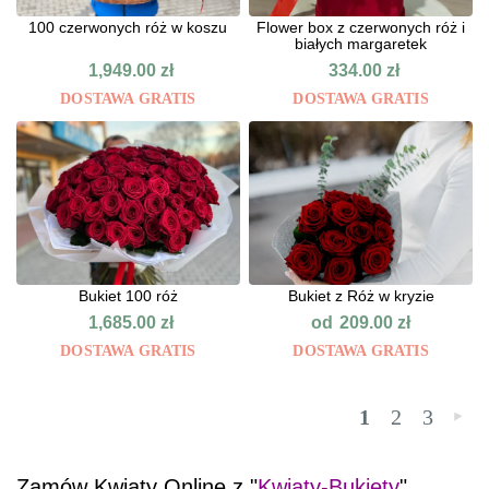
100 czerwonych róż w koszu
Flower box z czerwonych róż i
białych margaretek
1,949.00
zł
334.00
zł
DOSTAWA GRATIS
DOSTAWA GRATIS
Bukiet 100 róż
Bukiet z Róż w kryzie
od
1,685.00
zł
209.00
zł
DOSTAWA GRATIS
DOSTAWA GRATIS
1
2
3
»
Zamów Kwiaty Online z "
Kwiaty-Bukiety
".