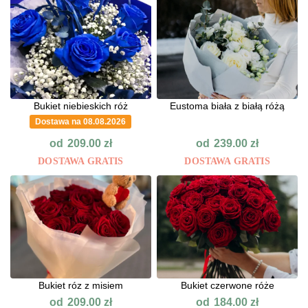
Bukiet niebieskich róż
Eustoma biała z białą różą
Dostawa na 08.08.2026
od
od
209.00
zł
239.00
zł
DOSTAWA GRATIS
DOSTAWA GRATIS
Bukiet róz z misiem
Bukiet czerwone róże
od
od
209.00
zł
184.00
zł