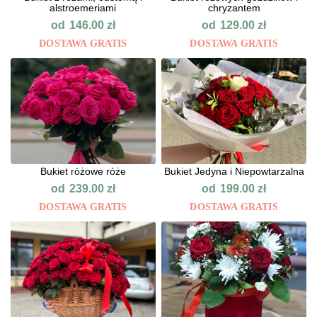
alstroemeriami
chryzantem
od
od
146.00
zł
129.00
zł
DOSTAWA GRATIS
DOSTAWA GRATIS
Bukiet różowe róże
Bukiet Jedyna i Niepowtarzalna
od
od
239.00
zł
199.00
zł
DOSTAWA GRATIS
DOSTAWA GRATIS