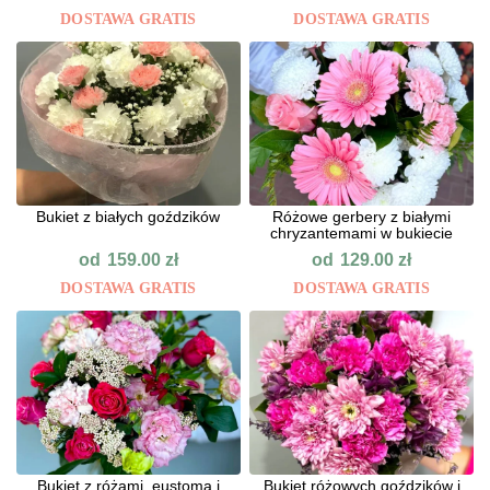
DOSTAWA GRATIS
DOSTAWA GRATIS
Bukiet z białych goździków
Różowe gerbery z białymi
chryzantemami w bukiecie
od
od
159.00
zł
129.00
zł
DOSTAWA GRATIS
DOSTAWA GRATIS
Bukiet z różami, eustomą i
Bukiet różowych goździków i