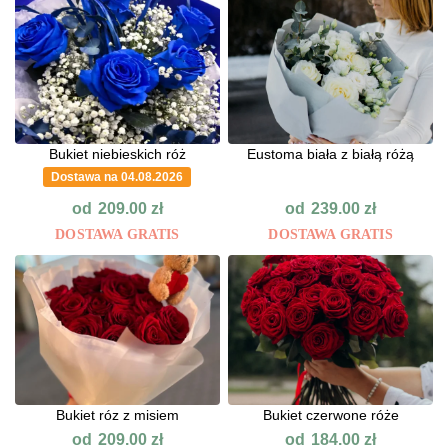
Bukiet niebieskich róż
Eustoma biała z białą różą
Dostawa na 04.08.2026
od
od
209.00
zł
239.00
zł
DOSTAWA GRATIS
DOSTAWA GRATIS
Bukiet róz z misiem
Bukiet czerwone róże
od
od
209.00
zł
184.00
zł