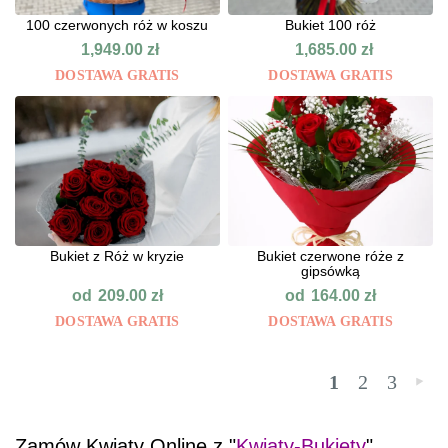
100 czerwonych róż w koszu
Bukiet 100 róż
1,949.00
zł
1,685.00
zł
DOSTAWA GRATIS
DOSTAWA GRATIS
Bukiet z Róż w kryzie
Bukiet czerwone róże z
gipsówką
od
od
209.00
zł
164.00
zł
DOSTAWA GRATIS
DOSTAWA GRATIS
1
2
3
»
Zamów Kwiaty Online z "
Kwiaty-Bukiety
".