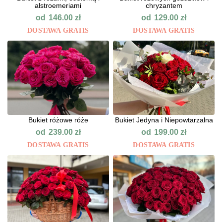
alstroemeriami
chryzantem
od
od
146.00
zł
129.00
zł
DOSTAWA GRATIS
DOSTAWA GRATIS
Bukiet różowe róże
Bukiet Jedyna i Niepowtarzalna
od
od
239.00
zł
199.00
zł
DOSTAWA GRATIS
DOSTAWA GRATIS