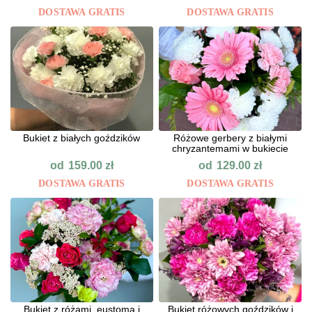
DOSTAWA GRATIS
DOSTAWA GRATIS
Bukiet z białych goździków
Różowe gerbery z białymi
chryzantemami w bukiecie
od
od
159.00
zł
129.00
zł
DOSTAWA GRATIS
DOSTAWA GRATIS
Bukiet z różami, eustomą i
Bukiet różowych goździków i