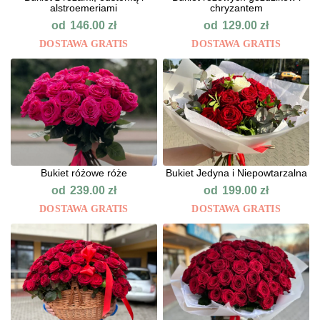
alstroemeriami
chryzantem
od
od
146.00
zł
129.00
zł
DOSTAWA GRATIS
DOSTAWA GRATIS
Bukiet różowe róże
Bukiet Jedyna i Niepowtarzalna
od
od
239.00
zł
199.00
zł
DOSTAWA GRATIS
DOSTAWA GRATIS