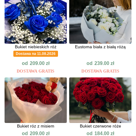
Bukiet niebieskich róż
Eustoma biała z białą różą
Dostawa na 11.08.2026
od
od
209.00
zł
239.00
zł
DOSTAWA GRATIS
DOSTAWA GRATIS
Bukiet róz z misiem
Bukiet czerwone róże
od
od
209.00
zł
184.00
zł