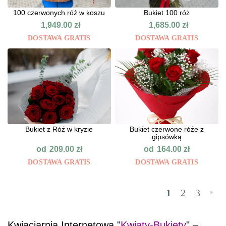
100 czerwonych róż w koszu
Bukiet 100 róż
1,949.00
zł
1,685.00
zł
DOSTAWA GRATIS
DOSTAWA GRATIS
Bukiet z Róż w kryzie
Bukiet czerwone róże z
gipsówką
od
od
209.00
zł
164.00
zł
DOSTAWA GRATIS
DOSTAWA GRATIS
1
2
3
»
Kwiaciarnia Internetowa "
Kwiaty-Bukiety
" –