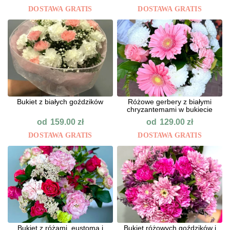
DOSTAWA GRATIS
DOSTAWA GRATIS
Bukiet z białych goździków
Różowe gerbery z białymi
chryzantemami w bukiecie
od
od
159.00
zł
129.00
zł
DOSTAWA GRATIS
DOSTAWA GRATIS
Bukiet z różami, eustomą i
Bukiet różowych goździków i