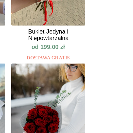
Bukiet Jedyna i
Niepowtarzalna
od
199.00
zł
DOSTAWA GRATIS