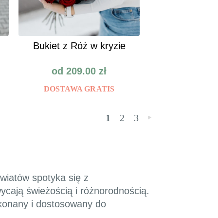
Bukiet z Róż w kryzie
od
209.00
zł
DOSTAWA GRATIS
1
2
3
»
kwiatów spotyka się z
ycają świeżością i różnorodnością.
konany i dostosowany do