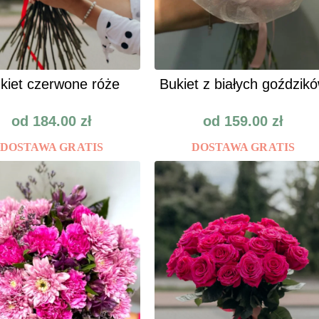
kiet czerwone róże
Bukiet z białych goździk
od
184.00
zł
od
159.00
zł
DOSTAWA GRATIS
DOSTAWA GRATIS