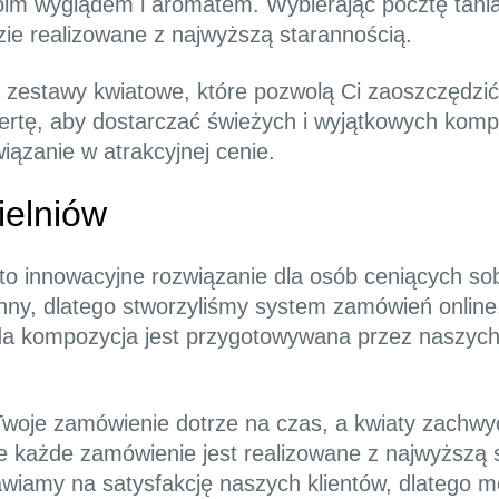
im wyglądem i aromatem. Wybierając pocztę tania
ie realizowane z najwyższą starannością.
 zestawy kwiatowe, które pozwolą Ci zaoszczędzić
ofertę, aby dostarczać świeżych i wyjątkowych komp
wiązanie w atrakcyjnej cenie.
ielniów
to innowacyjne rozwiązanie dla osób ceniących so
nny, dlatego stworzyliśmy system zamówień online,
da kompozycja jest przygotowywana przez naszych 
Twoje zamówienie dotrze na czas, a kwiaty zachwy
e każde zamówienie jest realizowane z najwyższą s
awiamy na satysfakcję naszych klientów, dlatego m