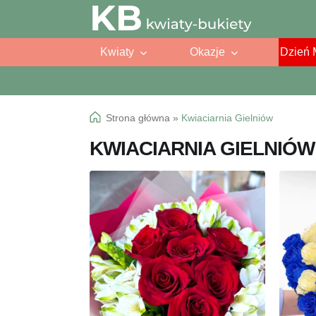
Przejdź
Przejdź
do
do
Kwiaty
Okazje
Dzień 
nawigacji
treści
Strona główna
»
Kwiaciarnia Gielniów
KWIACIARNIA GIELNIÓW