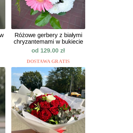
ów
Różowe gerbery z białymi
chryzantemami w bukiecie
od
129.00
zł
DOSTAWA GRATIS