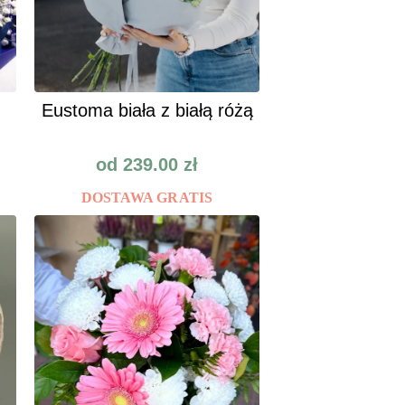
Eustoma biała z białą różą
od
239.00
zł
DOSTAWA GRATIS