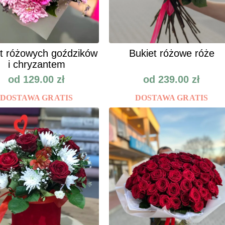
t różowych goździków
Bukiet różowe róże
i chryzantem
od
129.00
zł
od
239.00
zł
DOSTAWA GRATIS
DOSTAWA GRATIS