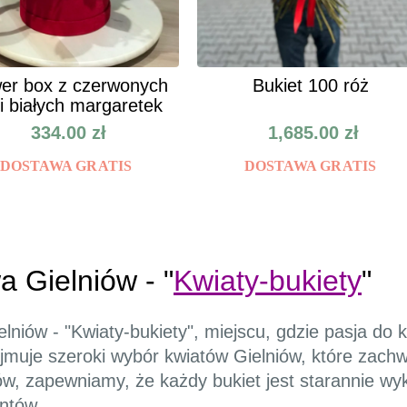
er box z czerwonych
Bukiet 100 róż
 i białych margaretek
334.00
zł
1,685.00
zł
DOSTAWA GRATIS
DOSTAWA GRATIS
a Gielniów - "
Kwiaty-bukiety
"
lniów - "Kwiaty-bukiety", miejscu, gdzie pasja do 
jmuje szeroki wybór kwiatów Gielniów, które zachw
w, zapewniamy, że każdy bukiet jest starannie wy
entów.