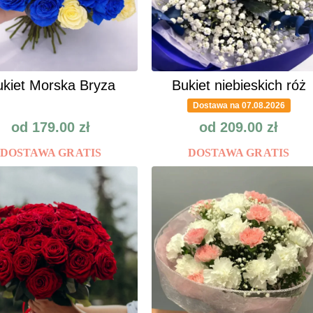
kiet Morska Bryza
Bukiet niebieskich róż
Dostawa na 07.08.2026
od
179.00
zł
od
209.00
zł
DOSTAWA GRATIS
DOSTAWA GRATIS