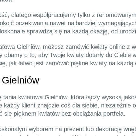
kość, dlatego współpracujemy tylko z renomowanym
okoić oczekiwania nawet najbardziej wymagających
 doskonale sprawdzą się na każdą okazję, od urodz
wiatowa Gielniów, możesz zamówić kwiaty online 
my dbamy o to, aby Twoje kwiaty dotarły do Ciebie
się, jak łatwo jest zamówić piękne kwiaty na każdą 
 Gielniów
ę tania kwiatowa Gielniów, która łączy wysoką jak
 każdy klient znajdzie coś dla siebie, niezależnie
 się pięknem kwiatów bez obciążania portfela.
skonałym wyborem na prezent lub dekorację wnętr