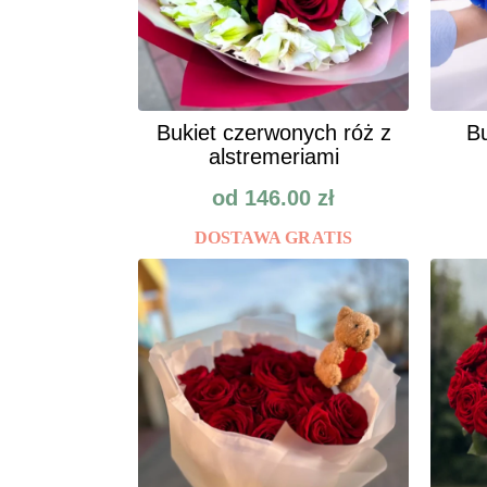
Bukiet czerwonych róż z
Bu
alstremeriami
od
146.00
zł
DOSTAWA GRATIS